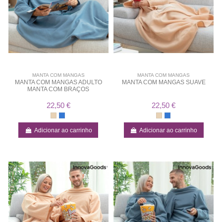
MANTA COM MANGAS
MANTA COM MANGAS
MANTA COM MANGAS ADULTO
MANTA COM MANGAS SUAVE
MANTA COM BRAÇOS
22,50 €
22,50 €
Adicionar ao carrinho
Adicionar ao carrinho