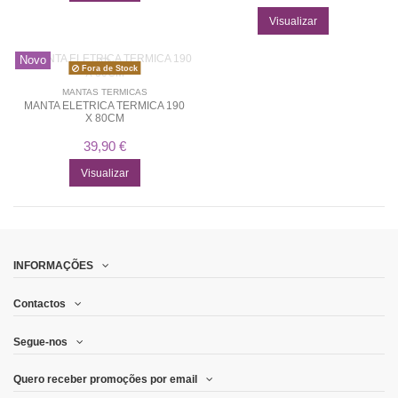
Visualizar
Novo
Fora de Stock
MANTAS TERMICAS
MANTA ELETRICA TERMICA 190
X 80CM
39,90 €
Visualizar
INFORMAÇÕES
Contactos
Segue-nos
Quero receber promoções por email