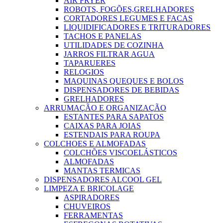
AIR FRYER
ROBOTS, FOGÕES,GRELHADORES
CORTADORES LEGUMES E FACAS
LIQUIDIFICADORES E TRITURADORES
TACHOS E PANELAS
UTILIDADES DE COZINHA
JARROS FILTRAR AGUA
TAPARUERES
RELOGIOS
MAQUINAS QUEQUES E BOLOS
DISPENSADORES DE BEBIDAS
GRELHADORES
ARRUMAÇÃO E ORGANIZAÇÃO
ESTANTES PARA SAPATOS
CAIXAS PARA JOIAS
ESTENDAIS PARA ROUPA
COLCHOES E ALMOFADAS
COLCHÕES VISCOELÁSTICOS
ALMOFADAS
MANTAS TERMICAS
DISPENSADORES ALCOOL GEL
LIMPEZA E BRICOLAGE
ASPIRADORES
CHUVEIROS
FERRAMENTAS