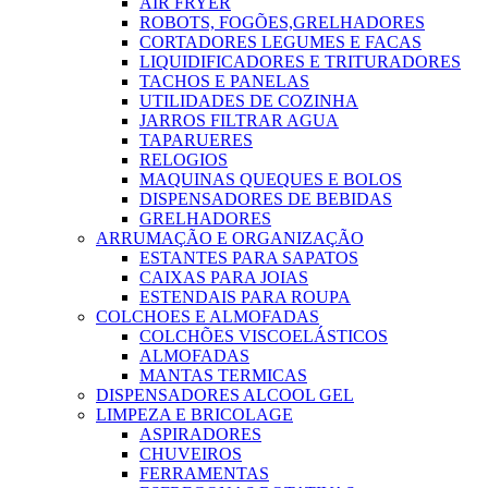
AIR FRYER
ROBOTS, FOGÕES,GRELHADORES
CORTADORES LEGUMES E FACAS
LIQUIDIFICADORES E TRITURADORES
TACHOS E PANELAS
UTILIDADES DE COZINHA
JARROS FILTRAR AGUA
TAPARUERES
RELOGIOS
MAQUINAS QUEQUES E BOLOS
DISPENSADORES DE BEBIDAS
GRELHADORES
ARRUMAÇÃO E ORGANIZAÇÃO
ESTANTES PARA SAPATOS
CAIXAS PARA JOIAS
ESTENDAIS PARA ROUPA
COLCHOES E ALMOFADAS
COLCHÕES VISCOELÁSTICOS
ALMOFADAS
MANTAS TERMICAS
DISPENSADORES ALCOOL GEL
LIMPEZA E BRICOLAGE
ASPIRADORES
CHUVEIROS
FERRAMENTAS