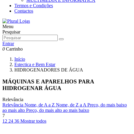
MULTIMEDIA E INFORMATICA
Termos e Condições
Contactos
Menu
Pesquisar
Entrar
0
Carrinho
Início
Estectica e Bem Estar
HIDROGENADORES DE ÁGUA
MÁQUINAS E APARELHOS PARA
HIDROGENAR ÁGUA
Relevância
Relevância
Nome, de A a Z
Nome, de Z a A
Preço, do mais baixo
ao mais alto
Preço, do mais alto ao mais baixo
7
12
24
36
Mostrar todos