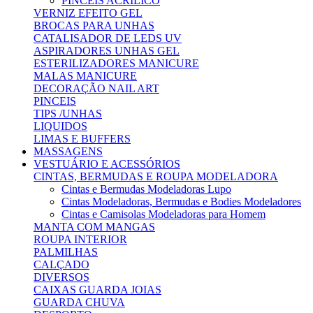
PINCEIS ACRILICO
VERNIZ EFEITO GEL
BROCAS PARA UNHAS
CATALISADOR DE LEDS UV
ASPIRADORES UNHAS GEL
ESTERILIZADORES MANICURE
MALAS MANICURE
DECORAÇÃO NAIL ART
PINCEIS
TIPS /UNHAS
LIQUIDOS
LIMAS E BUFFERS
MASSAGENS
VESTUÁRIO E ACESSÓRIOS
CINTAS, BERMUDAS E ROUPA MODELADORA
Cintas e Bermudas Modeladoras Lupo
Cintas Modeladoras, Bermudas e Bodies Modeladores
Cintas e Camisolas Modeladoras para Homem
MANTA COM MANGAS
ROUPA INTERIOR
PALMILHAS
CALÇADO
DIVERSOS
CAIXAS GUARDA JOIAS
GUARDA CHUVA