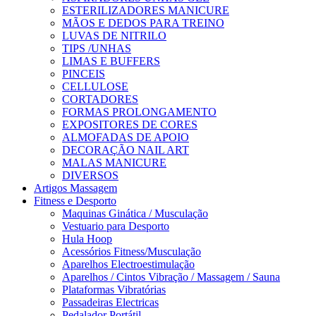
ESTERILIZADORES MANICURE
MÃOS E DEDOS PARA TREINO
LUVAS DE NITRILO
TIPS /UNHAS
LIMAS E BUFFERS
PINCEIS
CELLULOSE
CORTADORES
FORMAS PROLONGAMENTO
EXPOSITORES DE CORES
ALMOFADAS DE APOIO
DECORAÇÃO NAIL ART
MALAS MANICURE
DIVERSOS
Artigos Massagem
Fitness e Desporto
Maquinas Ginática / Musculação
Vestuario para Desporto
Hula Hoop
Acessórios Fitness/Musculação
Aparelhos Electroestimulação
Aparelhos / Cintos Vibração / Massagem / Sauna
Plataformas Vibratórias
Passadeiras Electricas
Pedalador Portátil