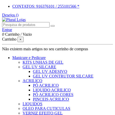
CONTATOS: 916376101 / 255101566 *
Desejos (
)
Entrar
0
Carrinho
/
Vazio
Carrinho
×
Não existem mais artigos no seu carrinho de compras
Manicure e Pedicure
KITS UNHAS DE GEL
GEL UV SILCARE
GEL UV ADESIVO
GEL UV CONTRUTOR SILCARE
ACRILICO
PÓ ACRILICO
LIQUIDO ACRILICO
PÓ ACRILICO CORES
PINCEIS ACRILICO
LIQUIDOS
OLEO PARA CUTICULAS
VERNIZ EFEITO GEL