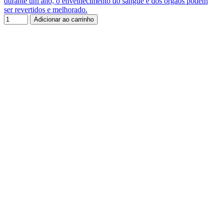
durante um ano, o envelhecimento do sangue e dos órgãos podem
ser revertidos e melhorado.
Adicionar ao carrinho