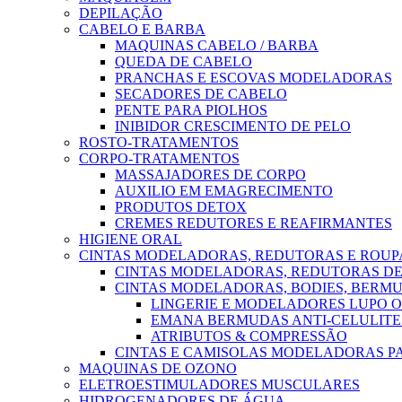
DEPILAÇÃO
CABELO E BARBA
MAQUINAS CABELO / BARBA
QUEDA DE CABELO
PRANCHAS E ESCOVAS MODELADORAS
SECADORES DE CABELO
PENTE PARA PIOLHOS
INIBIDOR CRESCIMENTO DE PELO
ROSTO-TRATAMENTOS
CORPO-TRATAMENTOS
MASSAJADORES DE CORPO
AUXILIO EM EMAGRECIMENTO
PRODUTOS DETOX
CREMES REDUTORES E REAFIRMANTES
HIGIENE ORAL
CINTAS MODELADORAS, REDUTORAS E ROU
CINTAS MODELADORAS, REDUTORAS DE
CINTAS MODELADORAS, BODIES, BERMU
LINGERIE E MODELADORES LUPO 
EMANA BERMUDAS ANTI-CELULITE
ATRIBUTOS & COMPRESSÃO
CINTAS E CAMISOLAS MODELADORAS 
MAQUINAS DE OZONO
ELETROESTIMULADORES MUSCULARES
HIDROGENADORES DE ÁGUA