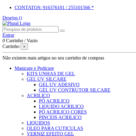
CONTATOS: 916376101 / 255101566 *
Desejos (
)
Entrar
0
Carrinho
/
Vazio
Carrinho
×
Não existem mais artigos no seu carrinho de compras
Manicure e Pedicure
KITS UNHAS DE GEL
GEL UV SILCARE
GEL UV ADESIVO
GEL UV CONTRUTOR SILCARE
ACRILICO
PÓ ACRILICO
LIQUIDO ACRILICO
PÓ ACRILICO CORES
PINCEIS ACRILICO
LIQUIDOS
OLEO PARA CUTICULAS
VERNIZ EFEITO GEL