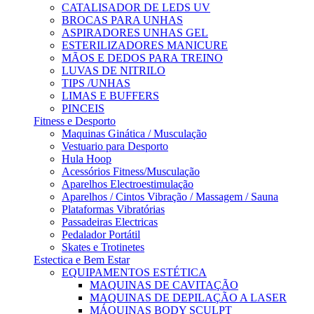
CATALISADOR DE LEDS UV
BROCAS PARA UNHAS
ASPIRADORES UNHAS GEL
ESTERILIZADORES MANICURE
MÃOS E DEDOS PARA TREINO
LUVAS DE NITRILO
TIPS /UNHAS
LIMAS E BUFFERS
PINCEIS
Fitness e Desporto
Maquinas Ginática / Musculação
Vestuario para Desporto
Hula Hoop
Acessórios Fitness/Musculação
Aparelhos Electroestimulação
Aparelhos / Cintos Vibração / Massagem / Sauna
Plataformas Vibratórias
Passadeiras Electricas
Pedalador Portátil
Skates e Trotinetes
Estectica e Bem Estar
EQUIPAMENTOS ESTÉTICA
MAQUINAS DE CAVITAÇÃO
MAQUINAS DE DEPILAÇÃO A LASER
MÁQUINAS BODY SCULPT