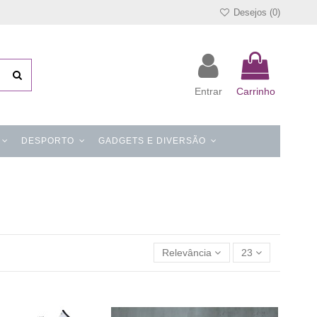
Desejos (
0
)
Entrar
Carrinho
DESPORTO
GADGETS E DIVERSÃO
Relevância
23