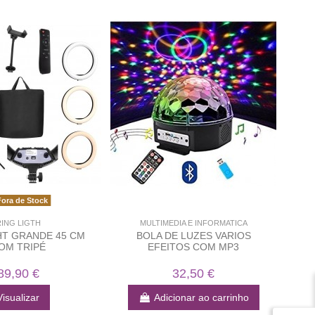
ora de Stock
ING LIGTH
MULTIMEDIA E INFORMATICA
HT GRANDE 45 CM
BOLA DE LUZES VARIOS
OM TRIPÉ
EFEITOS COM MP3
89,90 €
32,50 €
Visualizar
Adicionar ao carrinho