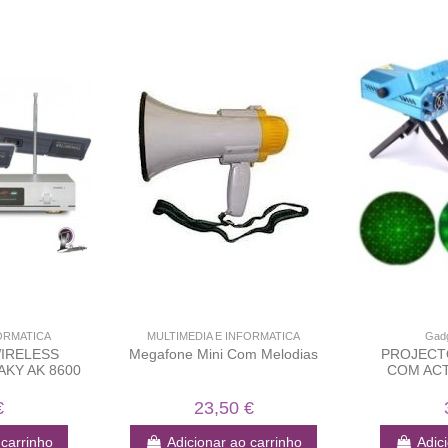
ORMATICA
MULTIMEDIA E INFORMATICA
Gadg
IRELESS
Megafone Mini Com Melodias
PROJECT
AKY AK 8600
COM ACT
€
23,50 €
 carrinho
Adicionar ao carrinho
Adic