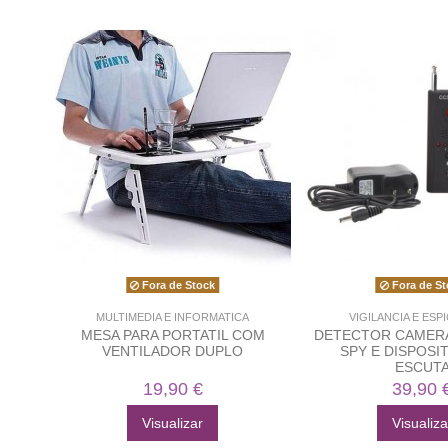
Fora de Stock
Fora de St
MULTIMEDIA E INFORMATICA
VIGILANCIA E ES
MESA PARA PORTATIL COM
DETECTOR CAMER
VENTILADOR DUPLO
SPY E DISPOSI
ESCUT
19,90 €
39,90 
Visualizar
Visualiza