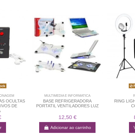
ock
F
PIONAGEM
MULTIMEDIA E INFORMATICA
R
AS OCULTAS
BASE REFRIGERADORA
RING LIG
TIVOS DE
PORTATIL VENTILADORES LUZ
C
A
€
12,50 €
r
Adicionar ao carrinho