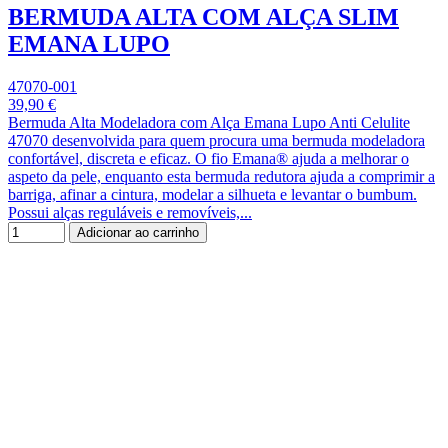
BERMUDA ALTA COM ALÇA SLIM
EMANA LUPO
47070-001
39,90 €
Bermuda Alta Modeladora com Alça Emana Lupo Anti Celulite
47070 desenvolvida para quem procura uma bermuda modeladora
confortável, discreta e eficaz. O fio Emana® ajuda a melhorar o
aspeto da pele, enquanto esta bermuda redutora ajuda a comprimir a
barriga, afinar a cintura, modelar a silhueta e levantar o bumbum.
Possui alças reguláveis e removíveis,...
Adicionar ao carrinho