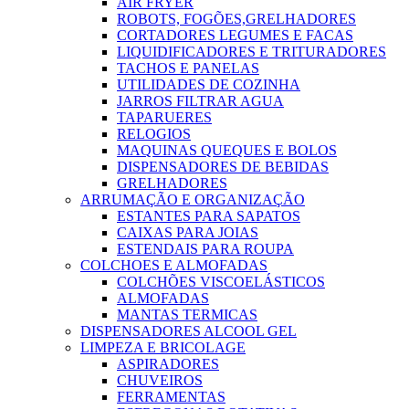
AIR FRYER
ROBOTS, FOGÕES,GRELHADORES
CORTADORES LEGUMES E FACAS
LIQUIDIFICADORES E TRITURADORES
TACHOS E PANELAS
UTILIDADES DE COZINHA
JARROS FILTRAR AGUA
TAPARUERES
RELOGIOS
MAQUINAS QUEQUES E BOLOS
DISPENSADORES DE BEBIDAS
GRELHADORES
ARRUMAÇÃO E ORGANIZAÇÃO
ESTANTES PARA SAPATOS
CAIXAS PARA JOIAS
ESTENDAIS PARA ROUPA
COLCHOES E ALMOFADAS
COLCHÕES VISCOELÁSTICOS
ALMOFADAS
MANTAS TERMICAS
DISPENSADORES ALCOOL GEL
LIMPEZA E BRICOLAGE
ASPIRADORES
CHUVEIROS
FERRAMENTAS