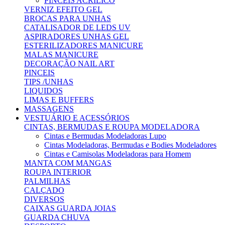
PINCEIS ACRILICO
VERNIZ EFEITO GEL
BROCAS PARA UNHAS
CATALISADOR DE LEDS UV
ASPIRADORES UNHAS GEL
ESTERILIZADORES MANICURE
MALAS MANICURE
DECORAÇÃO NAIL ART
PINCEIS
TIPS /UNHAS
LIQUIDOS
LIMAS E BUFFERS
MASSAGENS
VESTUÁRIO E ACESSÓRIOS
CINTAS, BERMUDAS E ROUPA MODELADORA
Cintas e Bermudas Modeladoras Lupo
Cintas Modeladoras, Bermudas e Bodies Modeladores
Cintas e Camisolas Modeladoras para Homem
MANTA COM MANGAS
ROUPA INTERIOR
PALMILHAS
CALÇADO
DIVERSOS
CAIXAS GUARDA JOIAS
GUARDA CHUVA