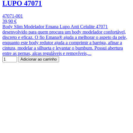
LUPO 47071
47071-001
39,90 €
Body Slim Modelador Emana Lupo Anti Celulite 47071
desenvolvido para quem procura um body modelador confortável,
discreto e eficaz. O fio Emana® ajuda a melhorar o aspeto da pele,
enquanto este body redutor ajuda a comprimir a barriga, afinar a
cintura, modelar a silhueta e levantar o bumbum. Possui abertura
entre as pernas, alças reguláveis e removíveis,...
Adicionar ao carrinho