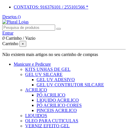
CONTATOS: 916376101 / 255101566 *
Desejos (
)
Entrar
0
Carrinho
/
Vazio
Carrinho
×
Não existem mais artigos no seu carrinho de compras
Manicure e Pedicure
KITS UNHAS DE GEL
GEL UV SILCARE
GEL UV ADESIVO
GEL UV CONTRUTOR SILCARE
ACRILICO
PÓ ACRILICO
LIQUIDO ACRILICO
PÓ ACRILICO CORES
PINCEIS ACRILICO
LIQUIDOS
OLEO PARA CUTICULAS
VERNIZ EFEITO GEL