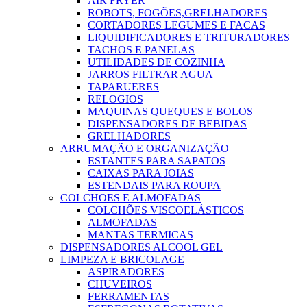
AIR FRYER
ROBOTS, FOGÕES,GRELHADORES
CORTADORES LEGUMES E FACAS
LIQUIDIFICADORES E TRITURADORES
TACHOS E PANELAS
UTILIDADES DE COZINHA
JARROS FILTRAR AGUA
TAPARUERES
RELOGIOS
MAQUINAS QUEQUES E BOLOS
DISPENSADORES DE BEBIDAS
GRELHADORES
ARRUMAÇÃO E ORGANIZAÇÃO
ESTANTES PARA SAPATOS
CAIXAS PARA JOIAS
ESTENDAIS PARA ROUPA
COLCHOES E ALMOFADAS
COLCHÕES VISCOELÁSTICOS
ALMOFADAS
MANTAS TERMICAS
DISPENSADORES ALCOOL GEL
LIMPEZA E BRICOLAGE
ASPIRADORES
CHUVEIROS
FERRAMENTAS