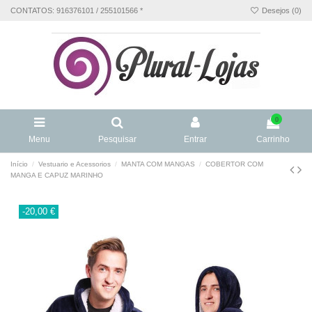
CONTATOS: 916376101 / 255101566 *
Desejos (
0
)
0
Menu
Pesquisar
Entrar
Carrinho
Início
Vestuario e Acessorios
MANTA COM MANGAS
COBERTOR COM
MANGA E CAPUZ MARINHO
-20,00 €