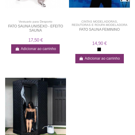
Vestuario para Desporto
CINTAS MODELADORAS,
REDUTORAS E ROUPA MODELADORA
FATO SAUNA UNISEXO - EFEITO
FATO SAUNA FEMININO
SAUNA
17,50 €
14,90 €
Adicionar ao carrinho
Adicionar ao carrinho