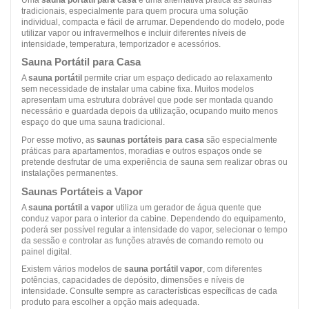
tradicionais, especialmente para quem procura uma solução
individual, compacta e fácil de arrumar. Dependendo do modelo, pode
utilizar vapor ou infravermelhos e incluir diferentes níveis de
intensidade, temperatura, temporizador e acessórios.
Sauna Portátil para Casa
A
sauna portátil
permite criar um espaço dedicado ao relaxamento
sem necessidade de instalar uma cabine fixa. Muitos modelos
apresentam uma estrutura dobrável que pode ser montada quando
necessário e guardada depois da utilização, ocupando muito menos
espaço do que uma sauna tradicional.
Por esse motivo, as
saunas portáteis para casa
são especialmente
práticas para apartamentos, moradias e outros espaços onde se
pretende desfrutar de uma experiência de sauna sem realizar obras ou
instalações permanentes.
Saunas Portáteis a Vapor
A
sauna portátil a vapor
utiliza um gerador de água quente que
conduz vapor para o interior da cabine. Dependendo do equipamento,
poderá ser possível regular a intensidade do vapor, selecionar o tempo
da sessão e controlar as funções através de comando remoto ou
painel digital.
Existem vários modelos de
sauna portátil vapor
, com diferentes
potências, capacidades de depósito, dimensões e níveis de
intensidade. Consulte sempre as características específicas de cada
produto para escolher a opção mais adequada.