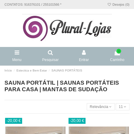
CONTATOS: 916376101 / 255101566 *
Desejos (
0
)
0
Menu
Pesquisar
Entrar
Carrinho
Início
Estectica e Bem Estar
SAUNAS PORTÁTEIS
SAUNA PORTÁTIL | SAUNAS PORTÁTEIS
PARA CASA | MANTAS DE SUDAÇÃO
Relevância
11
-20,00 €
-20,00 €