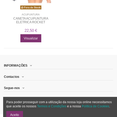
Fora de Stock
ACUPUNTURA
CANETA ACUPUNTURA
ELETRICA ROCKET
22,50 €
Visualizar
INFORMAÇÕES
Contactos
Segue-nos
Quero receber promoções por email
Para poder prosseguir com a utilização da nossa loja online necessitamos
que aceite os nossos
Termos e Condições
e a nossa
Politica de Cookies
.
Aceito