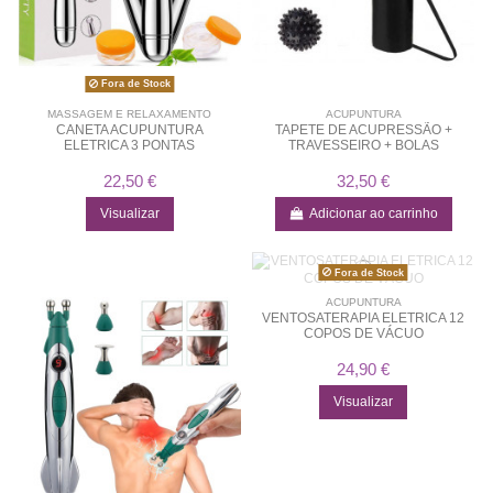
Fora de Stock
MASSAGEM E RELAXAMENTO
ACUPUNTURA
CANETA ACUPUNTURA
TAPETE DE ACUPRESSÃO +
ELETRICA 3 PONTAS
TRAVESSEIRO + BOLAS
22,50 €
32,50 €
Visualizar
Adicionar ao carrinho
Fora de Stock
ACUPUNTURA
VENTOSATERAPIA ELETRICA 12
COPOS DE VÁCUO
24,90 €
Visualizar