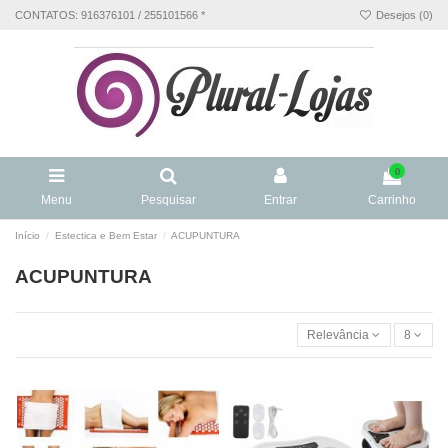
CONTATOS: 916376101 / 255101566 *
Desejos (
0
)
0
Menu
Pesquisar
Entrar
Carrinho
Início
Estectica e Bem Estar
ACUPUNTURA
ACUPUNTURA
Relevância
8