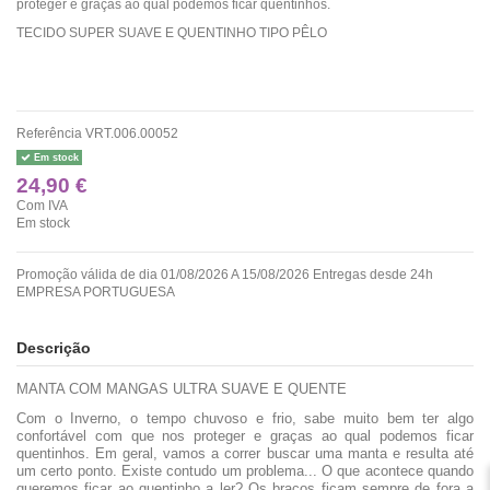
proteger e graças ao qual podemos ficar quentinhos.
TECIDO SUPER SUAVE E QUENTINHO TIPO PÊLO
Referência
VRT.006.00052
Em stock
24,90 €
Com IVA
Em stock
Promoção válida de dia 01/08/2026 A 15/08/2026 Entregas desde 24h
EMPRESA PORTUGUESA
Descrição
MANTA COM MANGAS ULTRA SUAVE E QUENTE
Com o Inverno, o tempo chuvoso e frio, sabe muito bem ter algo
confortável com que nos proteger e graças ao qual podemos ficar
quentinhos. Em geral, vamos a correr buscar uma manta e resulta até
um certo ponto. Existe contudo um problema... O que acontece quando
queremos ficar ao quentinho a ler? Os braços ficam sempre de fora a