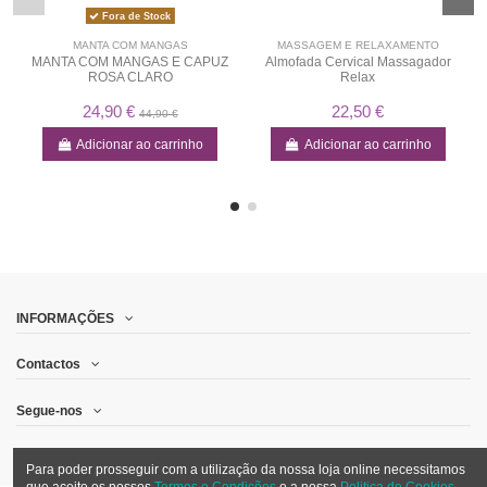
Fora de Stock
MANTA COM MANGAS
MASSAGEM E RELAXAMENTO
MANTA COM MANGAS E CAPUZ
Almofada Cervical Massagador
ROSA CLARO
Relax
24,90 €
22,50 €
44,90 €
Adicionar ao carrinho
Adicionar ao carrinho
INFORMAÇÕES
Contactos
Segue-nos
Quero receber promoções por email
Para poder prosseguir com a utilização da nossa loja online necessitamos