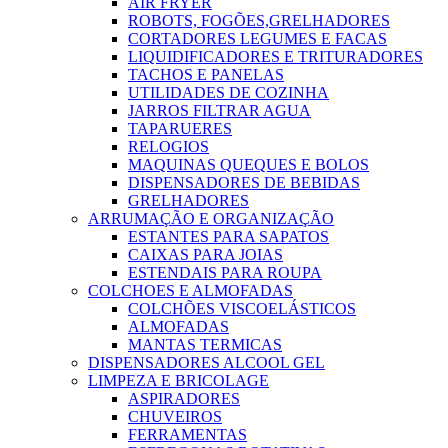
AIR FRYER
ROBOTS, FOGÕES,GRELHADORES
CORTADORES LEGUMES E FACAS
LIQUIDIFICADORES E TRITURADORES
TACHOS E PANELAS
UTILIDADES DE COZINHA
JARROS FILTRAR AGUA
TAPARUERES
RELOGIOS
MAQUINAS QUEQUES E BOLOS
DISPENSADORES DE BEBIDAS
GRELHADORES
ARRUMAÇÃO E ORGANIZAÇÃO
ESTANTES PARA SAPATOS
CAIXAS PARA JOIAS
ESTENDAIS PARA ROUPA
COLCHOES E ALMOFADAS
COLCHÕES VISCOELÁSTICOS
ALMOFADAS
MANTAS TERMICAS
DISPENSADORES ALCOOL GEL
LIMPEZA E BRICOLAGE
ASPIRADORES
CHUVEIROS
FERRAMENTAS