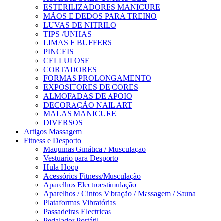
ESTERILIZADORES MANICURE
MÃOS E DEDOS PARA TREINO
LUVAS DE NITRILO
TIPS /UNHAS
LIMAS E BUFFERS
PINCEIS
CELLULOSE
CORTADORES
FORMAS PROLONGAMENTO
EXPOSITORES DE CORES
ALMOFADAS DE APOIO
DECORAÇÃO NAIL ART
MALAS MANICURE
DIVERSOS
Artigos Massagem
Fitness e Desporto
Maquinas Ginática / Musculação
Vestuario para Desporto
Hula Hoop
Acessórios Fitness/Musculação
Aparelhos Electroestimulação
Aparelhos / Cintos Vibração / Massagem / Sauna
Plataformas Vibratórias
Passadeiras Electricas
Pedalador Portátil