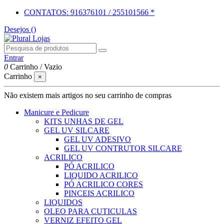
CONTATOS: 916376101 / 255101566 *
Desejos (
)
Entrar
0
Carrinho
/
Vazio
Carrinho
×
Não existem mais artigos no seu carrinho de compras
Manicure e Pedicure
KITS UNHAS DE GEL
GEL UV SILCARE
GEL UV ADESIVO
GEL UV CONTRUTOR SILCARE
ACRILICO
PÓ ACRILICO
LIQUIDO ACRILICO
PÓ ACRILICO CORES
PINCEIS ACRILICO
LIQUIDOS
OLEO PARA CUTICULAS
VERNIZ EFEITO GEL