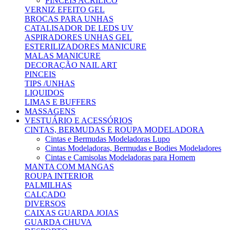
PINCEIS ACRILICO
VERNIZ EFEITO GEL
BROCAS PARA UNHAS
CATALISADOR DE LEDS UV
ASPIRADORES UNHAS GEL
ESTERILIZADORES MANICURE
MALAS MANICURE
DECORAÇÃO NAIL ART
PINCEIS
TIPS /UNHAS
LIQUIDOS
LIMAS E BUFFERS
MASSAGENS
VESTUÁRIO E ACESSÓRIOS
CINTAS, BERMUDAS E ROUPA MODELADORA
Cintas e Bermudas Modeladoras Lupo
Cintas Modeladoras, Bermudas e Bodies Modeladores
Cintas e Camisolas Modeladoras para Homem
MANTA COM MANGAS
ROUPA INTERIOR
PALMILHAS
CALÇADO
DIVERSOS
CAIXAS GUARDA JOIAS
GUARDA CHUVA