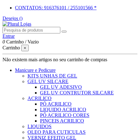
CONTATOS: 916376101 / 255101566 *
Desejos (
)
Entrar
0
Carrinho
/
Vazio
Carrinho
×
Não existem mais artigos no seu carrinho de compras
Manicure e Pedicure
KITS UNHAS DE GEL
GEL UV SILCARE
GEL UV ADESIVO
GEL UV CONTRUTOR SILCARE
ACRILICO
PÓ ACRILICO
LIQUIDO ACRILICO
PÓ ACRILICO CORES
PINCEIS ACRILICO
LIQUIDOS
OLEO PARA CUTICULAS
VERNIZ EFEITO GEL