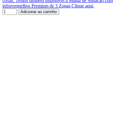
coxas. Temos também disponível a Manta de Sudação com
infravermelhos Premium de 3 Zonas Clique aqui
Adicionar ao carrinho