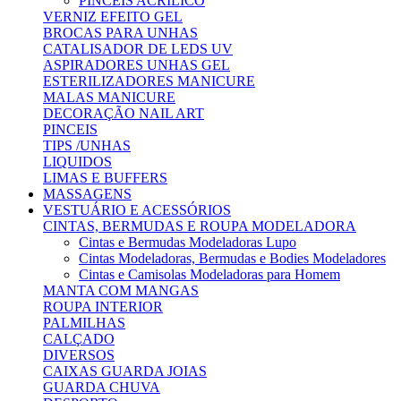
PINCEIS ACRILICO
VERNIZ EFEITO GEL
BROCAS PARA UNHAS
CATALISADOR DE LEDS UV
ASPIRADORES UNHAS GEL
ESTERILIZADORES MANICURE
MALAS MANICURE
DECORAÇÃO NAIL ART
PINCEIS
TIPS /UNHAS
LIQUIDOS
LIMAS E BUFFERS
MASSAGENS
VESTUÁRIO E ACESSÓRIOS
CINTAS, BERMUDAS E ROUPA MODELADORA
Cintas e Bermudas Modeladoras Lupo
Cintas Modeladoras, Bermudas e Bodies Modeladores
Cintas e Camisolas Modeladoras para Homem
MANTA COM MANGAS
ROUPA INTERIOR
PALMILHAS
CALÇADO
DIVERSOS
CAIXAS GUARDA JOIAS
GUARDA CHUVA