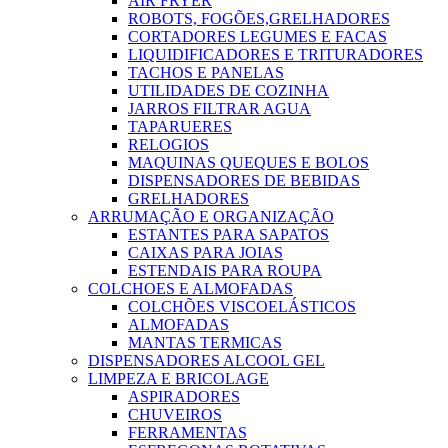
AIR FRYER
ROBOTS, FOGÕES,GRELHADORES
CORTADORES LEGUMES E FACAS
LIQUIDIFICADORES E TRITURADORES
TACHOS E PANELAS
UTILIDADES DE COZINHA
JARROS FILTRAR AGUA
TAPARUERES
RELOGIOS
MAQUINAS QUEQUES E BOLOS
DISPENSADORES DE BEBIDAS
GRELHADORES
ARRUMAÇÃO E ORGANIZAÇÃO
ESTANTES PARA SAPATOS
CAIXAS PARA JOIAS
ESTENDAIS PARA ROUPA
COLCHOES E ALMOFADAS
COLCHÕES VISCOELÁSTICOS
ALMOFADAS
MANTAS TERMICAS
DISPENSADORES ALCOOL GEL
LIMPEZA E BRICOLAGE
ASPIRADORES
CHUVEIROS
FERRAMENTAS