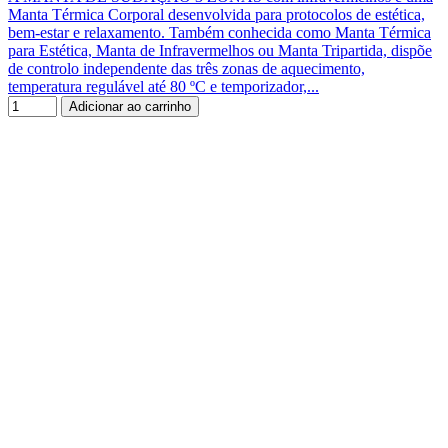
Manta Térmica Corporal desenvolvida para protocolos de estética,
bem-estar e relaxamento. Também conhecida como Manta Térmica
para Estética, Manta de Infravermelhos ou Manta Tripartida, dispõe
de controlo independente das três zonas de aquecimento,
temperatura regulável até 80 ºC e temporizador,...
Adicionar ao carrinho