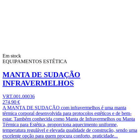
Em stock
EQUIPAMENTOS ESTÉTICA
MANTA DE SUDAÇÃO
INFRAVERMELHOS
VRT.001.00036
274,90 €
A MANTA DE SUDAÇÃO com infravermelhos é uma manta
térmica corporal desenvolvida para protocolos estéticos e de bem-
estar. Também conhecida como Manta de Infravermelhos ou Manta
Térmica para Estética, proporciona aquecimento uniforme,
temperatura regulável e elevada qualidade de construção, sendo uma
excelente opção para quem procura conforto, praticidade...