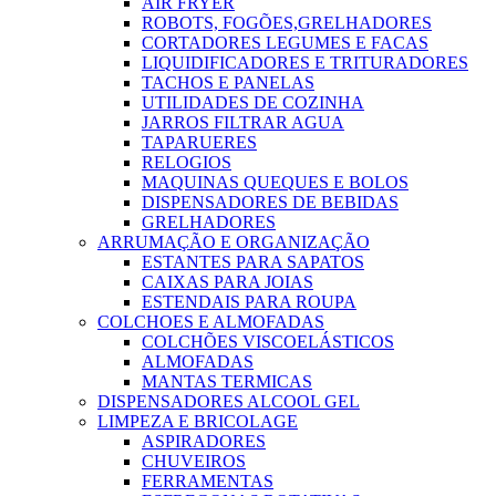
AIR FRYER
ROBOTS, FOGÕES,GRELHADORES
CORTADORES LEGUMES E FACAS
LIQUIDIFICADORES E TRITURADORES
TACHOS E PANELAS
UTILIDADES DE COZINHA
JARROS FILTRAR AGUA
TAPARUERES
RELOGIOS
MAQUINAS QUEQUES E BOLOS
DISPENSADORES DE BEBIDAS
GRELHADORES
ARRUMAÇÃO E ORGANIZAÇÃO
ESTANTES PARA SAPATOS
CAIXAS PARA JOIAS
ESTENDAIS PARA ROUPA
COLCHOES E ALMOFADAS
COLCHÕES VISCOELÁSTICOS
ALMOFADAS
MANTAS TERMICAS
DISPENSADORES ALCOOL GEL
LIMPEZA E BRICOLAGE
ASPIRADORES
CHUVEIROS
FERRAMENTAS