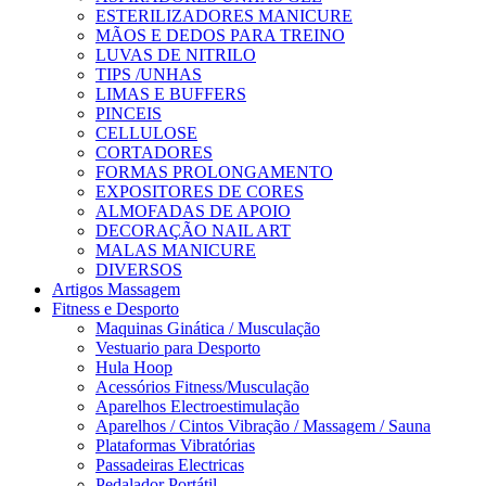
ESTERILIZADORES MANICURE
MÃOS E DEDOS PARA TREINO
LUVAS DE NITRILO
TIPS /UNHAS
LIMAS E BUFFERS
PINCEIS
CELLULOSE
CORTADORES
FORMAS PROLONGAMENTO
EXPOSITORES DE CORES
ALMOFADAS DE APOIO
DECORAÇÃO NAIL ART
MALAS MANICURE
DIVERSOS
Artigos Massagem
Fitness e Desporto
Maquinas Ginática / Musculação
Vestuario para Desporto
Hula Hoop
Acessórios Fitness/Musculação
Aparelhos Electroestimulação
Aparelhos / Cintos Vibração / Massagem / Sauna
Plataformas Vibratórias
Passadeiras Electricas
Pedalador Portátil