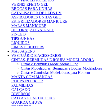
PINCEIS ACRILICO
VERNIZ EFEITO GEL
BROCAS PARA UNHAS
CATALISADOR DE LEDS UV
ASPIRADORES UNHAS GEL
ESTERILIZADORES MANICURE
MALAS MANICURE
DECORAÇÃO NAIL ART
PINCEIS
TIPS /UNHAS
LIQUIDOS
LIMAS E BUFFERS
MASSAGENS
VESTUÁRIO E ACESSÓRIOS
CINTAS, BERMUDAS E ROUPA MODELADORA
Cintas e Bermudas Modeladoras Lupo
Cintas Modeladoras, Bermudas e Bodies Modeladores
Cintas e Camisolas Modeladoras para Homem
MANTA COM MANGAS
ROUPA INTERIOR
PALMILHAS
CALÇADO
DIVERSOS
CAIXAS GUARDA JOIAS
GUARDA CHUVA