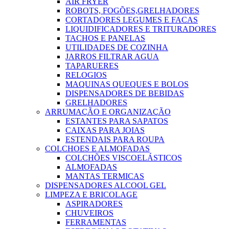
AIR FRYER
ROBOTS, FOGÕES,GRELHADORES
CORTADORES LEGUMES E FACAS
LIQUIDIFICADORES E TRITURADORES
TACHOS E PANELAS
UTILIDADES DE COZINHA
JARROS FILTRAR AGUA
TAPARUERES
RELOGIOS
MAQUINAS QUEQUES E BOLOS
DISPENSADORES DE BEBIDAS
GRELHADORES
ARRUMAÇÃO E ORGANIZAÇÃO
ESTANTES PARA SAPATOS
CAIXAS PARA JOIAS
ESTENDAIS PARA ROUPA
COLCHOES E ALMOFADAS
COLCHÕES VISCOELÁSTICOS
ALMOFADAS
MANTAS TERMICAS
DISPENSADORES ALCOOL GEL
LIMPEZA E BRICOLAGE
ASPIRADORES
CHUVEIROS
FERRAMENTAS