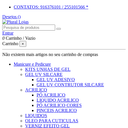
CONTATOS: 916376101 / 255101566 *
Desejos (
)
Entrar
0
Carrinho
/
Vazio
Carrinho
×
Não existem mais artigos no seu carrinho de compras
Manicure e Pedicure
KITS UNHAS DE GEL
GEL UV SILCARE
GEL UV ADESIVO
GEL UV CONTRUTOR SILCARE
ACRILICO
PÓ ACRILICO
LIQUIDO ACRILICO
PÓ ACRILICO CORES
PINCEIS ACRILICO
LIQUIDOS
OLEO PARA CUTICULAS
VERNIZ EFEITO GEL