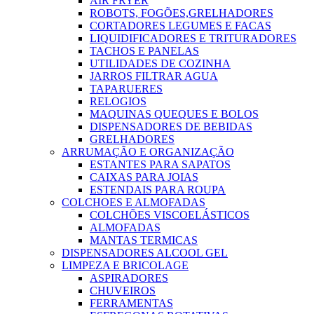
AIR FRYER
ROBOTS, FOGÕES,GRELHADORES
CORTADORES LEGUMES E FACAS
LIQUIDIFICADORES E TRITURADORES
TACHOS E PANELAS
UTILIDADES DE COZINHA
JARROS FILTRAR AGUA
TAPARUERES
RELOGIOS
MAQUINAS QUEQUES E BOLOS
DISPENSADORES DE BEBIDAS
GRELHADORES
ARRUMAÇÃO E ORGANIZAÇÃO
ESTANTES PARA SAPATOS
CAIXAS PARA JOIAS
ESTENDAIS PARA ROUPA
COLCHOES E ALMOFADAS
COLCHÕES VISCOELÁSTICOS
ALMOFADAS
MANTAS TERMICAS
DISPENSADORES ALCOOL GEL
LIMPEZA E BRICOLAGE
ASPIRADORES
CHUVEIROS
FERRAMENTAS