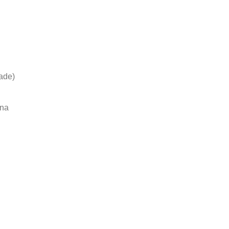
ade)
ana