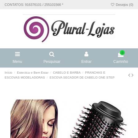
CONTATOS: 916376101 / 255101566 *
Desejos (
0
)
0
Menu
Pesquisar
Entrar
Carrinho
Início
Estectica e Bem Estar
CABELO E BARBA
PRANCHAS E
ESCOVAS MODELADORAS
ESCOVA SECADOR DE CABELO ONE STEP