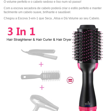
O volume perfeito e o cabelo sedoso e liso num só passo!
Com a escova secadora de cabelo poderá criar o estilo perfeito e manter
facilmente um cabelo suave, brilhante e saudável.
Chegou a Escova 3-em-1 que Seca , Alisa e Dá Volume ao seu Cabelo.