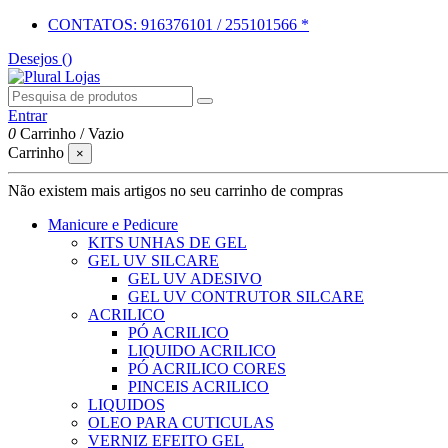
CONTATOS: 916376101 / 255101566 *
Desejos (
)
Entrar
0
Carrinho
/
Vazio
Carrinho
×
Não existem mais artigos no seu carrinho de compras
Manicure e Pedicure
KITS UNHAS DE GEL
GEL UV SILCARE
GEL UV ADESIVO
GEL UV CONTRUTOR SILCARE
ACRILICO
PÓ ACRILICO
LIQUIDO ACRILICO
PÓ ACRILICO CORES
PINCEIS ACRILICO
LIQUIDOS
OLEO PARA CUTICULAS
VERNIZ EFEITO GEL