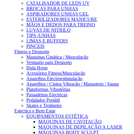
CATALISADOR DE LEDS UV
BROCAS PARA UNHAS
ASPIRADORES UNHAS GEL
ESTERILIZADORES MANICURE
MÃOS E DEDOS PARA TREINO
LUVAS DE NITRILO
TIPS /UNHAS
LIMAS E BUFFERS
PINCEIS
Fitness e Desporto
Maquinas Ginática / Musculação
Vestuario para Desporto
Hula Hoop
Acessórios Fitness/Musculação
Aparelhos Electroestimulação
Aparelhos / Cintos Vibração / Massagem / Sauna
Plataformas Vibratórias
Passadeiras Electricas
Pedalador Portátil
Skates e Trotinetes
Estectica e Bem Estar
EQUIPAMENTOS ESTÉTICA
MAQUINAS DE CAVITAÇÃO
MAQUINAS DE DEPILAÇÃO A LASER
MÁQUINAS BODY SCULPT