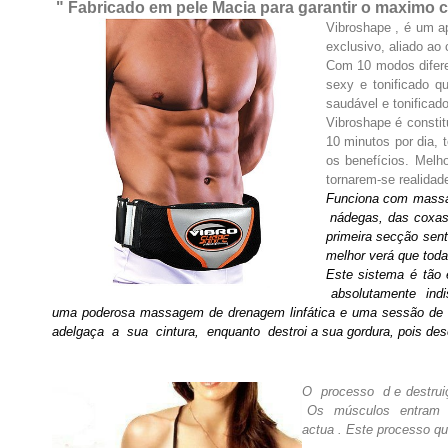
" Fabricado em pele Macia para garantir o maximo 
Vibroshape , é um a
exclusivo, aliado ao
Com 10 modos diferen
sexy e tonificado q
saudável e tonificado
Vibroshape é constit
10 minutos por dia, 
os benefícios. Melh
tornarem-se realidade
Funciona com massage
nádegas, das coxas. 
primeira secção sen
melhor verá que toda
Este sistema é tão
absolutamente indi
uma poderosa massagem de drenagem linfática e uma sessão de
adelgaça a sua cintura, enquanto destroi a sua gordura, pois de
O processo d e destru
Os músculos entram em
actua . Este processo q