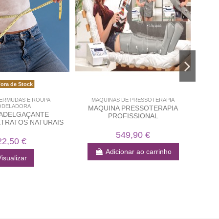
ora de Stock
BERMUDAS E ROUPA
MAQUINAS DE PRESSOTERAPIA
ODELADORA
MAQUINA PRESSOTERAPIA
CA
 ADELGAÇANTE
PROFISSIONAL
R
XTRATOS NATURAIS
549,90 €
22,50 €
Adicionar ao carrinho
isualizar