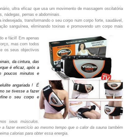
onário, ultra eficaz que usa um movimento de massagem oscilatória
as, nádegas, pernas e abdominais.
a indesejada, transformando o seu corpo num corpo forte, saudável,
ulação sanguínea, eliminando toxinas e promovendo um corpo mais
do e fácil! Em apenas
sforço, mas com todos
xe os seus objectivos
nais, da cintura, das
orque é eficaz, após a
 em poucos minutos e
lulite angariada ! É
o se tivesse a fazer
efine o seu corpo e
 nos seus músculos.
a fazer exercício ao mesmo tempo que o calor da sauna também
ima calorias para obter essa energia.