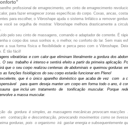
conforto"
parelho profissional de emagrecimento, um cinto de emagrecimento revoluci
 calor, para fazer emagrecer zonas específicas do corpo. Coxas, ancas, cost
tes para escolher, o Vibroshape ajuda o sistema linfático a remover gordur
ue você se orgulha de mostrar. Vibroshape melhora drasticamente a circ
.
uído pelo seu cinto de massagens, comando e adaptador de corrente. É rápi
tenha o corpo dos seus sonhos e, o melhor, no conforto do lar. Sem mais e
ore a sua forma física e flexibilidade e perca peso com o Vibroshape. Dei
. É tão fácil!
ns vibratórias e com calor que eliminam literalmente a gordura dos abdomi
O seu trabalho é intenso e sentirá efeito a partir da primeira aplicação. P
tirá que o seu corpo realizou centenas de abdominais e queimou gorduras
s as funções fisiológicos do seu corpo estarão funcionar em Pleno!
 excelente, que é o único aparelho doméstico que acaba de vez com a ce
spensável para quem deseja manter um corpo em forma todo o ano, é com
 sauna que inclui um tratamento de tonificação muscular. Porque red
senvolve a massa muscular.
ição da gordura é simples, as massagens mecânicas provocam reacções
 contracção e descontracção, provocando movimentos como se tivesse 
ueima gorduras, pois o organismo irá gastar energia e subsequentemente que