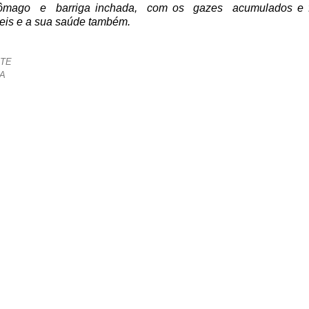
ago e barriga inchada, com os gazes acumulados e faça
veis e a sua saúde também.
RTE
MA