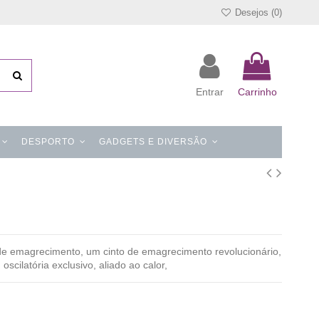
Desejos (
0
)
Entrar
Carrinho
DESPORTO
GADGETS E DIVERSÃO
l de emagrecimento, um cinto de emagrecimento revolucionário,
cilatória exclusivo, aliado ao calor,