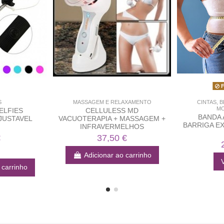
F
S
MASSAGEM E RELAXAMENTO
CINTAS, 
M
ELFIES
CELLULESS MD
BANDA
AJUSTAVEL
VACUOTERAPIA + MASSAGEM +
BARRIGA E
INFRAVERMELHOS
€
37,50 €
Adicionar ao carrinho
V
 carrinho