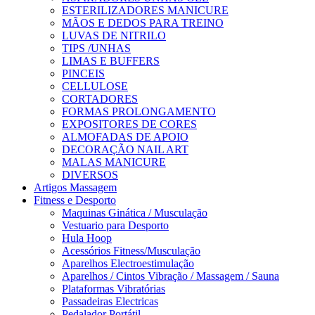
ESTERILIZADORES MANICURE
MÃOS E DEDOS PARA TREINO
LUVAS DE NITRILO
TIPS /UNHAS
LIMAS E BUFFERS
PINCEIS
CELLULOSE
CORTADORES
FORMAS PROLONGAMENTO
EXPOSITORES DE CORES
ALMOFADAS DE APOIO
DECORAÇÃO NAIL ART
MALAS MANICURE
DIVERSOS
Artigos Massagem
Fitness e Desporto
Maquinas Ginática / Musculação
Vestuario para Desporto
Hula Hoop
Acessórios Fitness/Musculação
Aparelhos Electroestimulação
Aparelhos / Cintos Vibração / Massagem / Sauna
Plataformas Vibratórias
Passadeiras Electricas
Pedalador Portátil