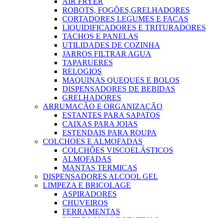
AIR FRYER
ROBOTS, FOGÕES,GRELHADORES
CORTADORES LEGUMES E FACAS
LIQUIDIFICADORES E TRITURADORES
TACHOS E PANELAS
UTILIDADES DE COZINHA
JARROS FILTRAR AGUA
TAPARUERES
RELOGIOS
MAQUINAS QUEQUES E BOLOS
DISPENSADORES DE BEBIDAS
GRELHADORES
ARRUMAÇÃO E ORGANIZAÇÃO
ESTANTES PARA SAPATOS
CAIXAS PARA JOIAS
ESTENDAIS PARA ROUPA
COLCHOES E ALMOFADAS
COLCHÕES VISCOELÁSTICOS
ALMOFADAS
MANTAS TERMICAS
DISPENSADORES ALCOOL GEL
LIMPEZA E BRICOLAGE
ASPIRADORES
CHUVEIROS
FERRAMENTAS