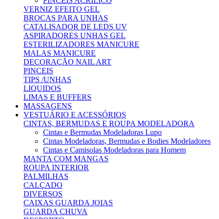
PINCEIS ACRILICO
VERNIZ EFEITO GEL
BROCAS PARA UNHAS
CATALISADOR DE LEDS UV
ASPIRADORES UNHAS GEL
ESTERILIZADORES MANICURE
MALAS MANICURE
DECORAÇÃO NAIL ART
PINCEIS
TIPS /UNHAS
LIQUIDOS
LIMAS E BUFFERS
MASSAGENS
VESTUÁRIO E ACESSÓRIOS
CINTAS, BERMUDAS E ROUPA MODELADORA
Cintas e Bermudas Modeladoras Lupo
Cintas Modeladoras, Bermudas e Bodies Modeladores
Cintas e Camisolas Modeladoras para Homem
MANTA COM MANGAS
ROUPA INTERIOR
PALMILHAS
CALÇADO
DIVERSOS
CAIXAS GUARDA JOIAS
GUARDA CHUVA