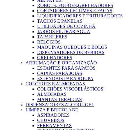
AIR FRYER
ROBOTS, FOGÕES,GRELHADORES
CORTADORES LEGUMES E FACAS
LIQUIDIFICADORES E TRITURADORES
TACHOS E PANELAS
UTILIDADES DE COZINHA
JARROS FILTRAR AGUA
TAPARUERES
RELOGIOS
MAQUINAS QUEQUES E BOLOS
DISPENSADORES DE BEBIDAS
GRELHADORES
ARRUMAÇÃO E ORGANIZAÇÃO
ESTANTES PARA SAPATOS
CAIXAS PARA JOIAS
ESTENDAIS PARA ROUPA
COLCHOES E ALMOFADAS
COLCHÕES VISCOELÁSTICOS
ALMOFADAS
MANTAS TERMICAS
DISPENSADORES ALCOOL GEL
LIMPEZA E BRICOLAGE
ASPIRADORES
CHUVEIROS
FERRAMENTAS