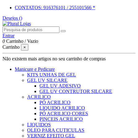
CONTATOS: 916376101 / 255101566 *
Desejos (
)
Entrar
0
Carrinho
/
Vazio
Carrinho
×
Não existem mais artigos no seu carrinho de compras
Manicure e Pedicure
KITS UNHAS DE GEL
GEL UV SILCARE
GEL UV ADESIVO
GEL UV CONTRUTOR SILCARE
ACRILICO
PÓ ACRILICO
LIQUIDO ACRILICO
PÓ ACRILICO CORES
PINCEIS ACRILICO
LIQUIDOS
OLEO PARA CUTICULAS
VERNIZ EFEITO GEL