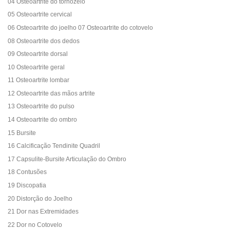
04 Osteoartrite do tornozelo
05 Osteoartrite cervical
06 Osteoartrite do joelho 07 Osteoartrite do cotovelo
08 Osteoartrite dos dedos
09 Osteoartrite dorsal
10 Osteoartrite geral
11 Osteoartrite lombar
12 Osteoartrite das mãos artrite
13 Osteoartrite do pulso
14 Osteoartrite do ombro
15 Bursite
16 Calcificação Tendinite Quadril
17 Capsulite-Bursite Articulação do Ombro
18 Contusões
19 Discopatia
20 Distorção do Joelho
21 Dor nas Extremidades
22 Dor no Cotovelo