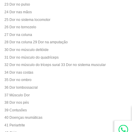
23 Dor no pulso
24 Dor nas mãos
25 Dor no sistema locomotor
26 Dor no tornozelo
27 Dor na coluna
28 Dor na coluna 29 Dor na amputação
30 Dor no músculo deltóide
31 Dor no músculo do quadríceps
32 Dor no músculo do tríceps sural 33 Dor no sistema muscular
34 Dor nas costas
35 Dor no ombro
36 Dor lombossacral
37 Músculo Dor
38 Dor nos pés
39 Contusões
40 Doenças reumáticas
41 Periartrite