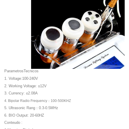
ParametrosTecnicos
1. Voltage:100-240V
2. Working Voltage: ≤12V
3. Currency: ≤2.08A
4. Bipolar Radio Frequency：100-500KHZ
5. Ultrasonic Rang：0.3-0.5MHz
6. BIO Output: 20-60HZ
Conteudo :