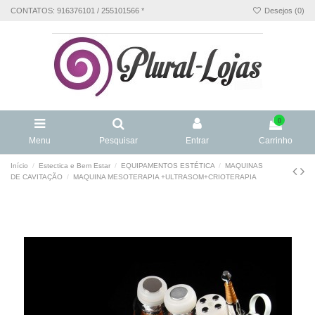
CONTATOS: 916376101 / 255101566 *
Desejos (
0
)
0
Menu
Pesquisar
Entrar
Carrinho
Início
Estectica e Bem Estar
EQUIPAMENTOS ESTÉTICA
MAQUINAS
DE CAVITAÇÃO
MAQUINA MESOTERAPIA +ULTRASOM+CRIOTERAPIA