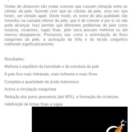
Ondas de ultrassom são ondas sonoras que causam vibração entre as
células da pele, fazendo com que as células da pele, uma vez que
foram, ser vibrado apart. Deste modo, os soros de alta qualidade são
inseridos na camada inferior da pele, que é de cremes é por si só não
pode alcançar. Isso permite que diferentes problemas de pele como
rosácea, cicatrizes, rugas finas, pele seca possam melhorar ou até
mesmo desaparecer. Processos tais como a estimulação do fluxo
sanguíneo da pele, a activação da linfa e do tecido conjuntivo
melhoram significativamente.
Resultados:
Melhora o equilíbrio da humidade e da estrutura da pele
A pele fica mais hidratada, mais brilhante e mais firme
Completa a quantidade de ácido hialurónico
Activa a circulação sanguínea
Redução dos poros grosseiros (até 80%), e formação de cicatrizes
Indefinição de linhas finas e rugas