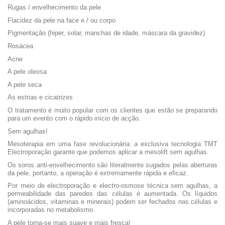
Rugas / envelhecimento da pele
Flacidez da pele na face e / ou corpo
Pigmentação (hiper, solar, manchas de idade, máscara da gravidez)
Rosácea
Acne
A pele oleosa
A pele seca
As estrias e cicatrizes
O tratamento é muito popular com os clientes que estão se preparando
para um evento com o rápido início de acção.
Sem agulhas!
Mesoterapia em uma fase revolucionária: a exclusiva tecnologia TMT
Electroporaçâo garante que podemos aplicar a mesolift sem agulhas.
Os soros anti-envelhecimento são literalmente sugados pelas aberturas
da pele, portanto, a operação é extremamente rápida e eficaz.
Por meio de electroporação e electro-osmose técnica sem agulhas, a
permeabilidade das paredes das células é aumentada. Os líquidos
(aminoácidos, vitaminas e minerais) podem ser fechados nas células e
incorporadas no metabolismo.
A pele torna-se mais suave e mais fresca!