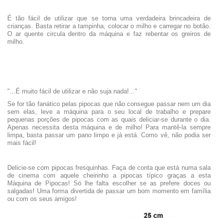
É tão fácil de utilizar que se torna uma verdadeira brincadeira de
crianças. Basta retirar a tampinha, colocar o milho e carregar no botão.
O ar quente circula dentro da máquina e faz rebentar os greiros de
milho.
"...É muito fácil de utilizar e não suja nada!..."
Se for tão fanático pelas pipocas que não consegue passar nem um dia
sem elas, leve a máquina para o seu local de trabalho e prepare
pequenas porções de pipocas com as quais deliciar-se durante o dia.
Apenas necessita desta máquina e de milho! Para mantê-la sempre
limpa, basta passar um pano limpo e já está. Como vê, não podia ser
mais fácil!
Delicie-se com pipocas fresquinhas. Faça de conta que está numa sala
de cinema com aquele cheirinho a pipocas típico graças a esta
Máquina de Pipocas! Só lhe falta escolher se as prefere doces ou
salgadas! Uma forma divertida de passar um bom momento em família
ou com os seus amigos!