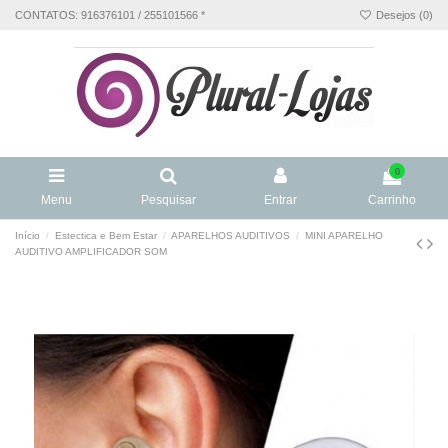
CONTATOS: 916376101 / 255101566 *
Desejos (
0
)
0
Menu
Pesquisar
Entrar
Carrinho
Início
Estectica e Bem Estar
APARELHOS AUDITIVOS
MINI APARELHO
AUDITIVO AMPLIFICADOR SOM