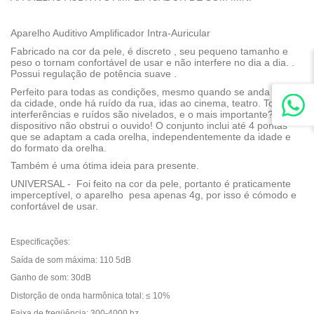
Aparelho Auditivo Amplificador Intra-Auricular
Fabricado na cor da pele, é discreto , seu pequeno tamanho e
peso o tornam confortável de usar e não interfere no dia a dia. .
Possui regulação de potência suave .
Perfeito para todas as condições, mesmo quando se anda fora
da cidade, onde há ruído da rua, idas ao cinema, teatro. Todas as
interferências e ruídos são nivelados, e o mais importante? O
dispositivo não obstrui o ouvido! O conjunto inclui até 4 pontas
que se adaptam a cada orelha, independentemente da idade e
do formato da orelha.
Também é uma ótima ideia para presente.
UNIVERSAL - Foi feito na cor da pele, portanto é praticamente
imperceptível, o aparelho pesa apenas 4g, por isso é cómodo e
confortável de usar.
Especificações:
Saída de som máxima: 110 5dB
Ganho de som: 30dB
Distorção de onda harmônica total: ≤ 10%
Faixa de freqüência: 300-4000 hz