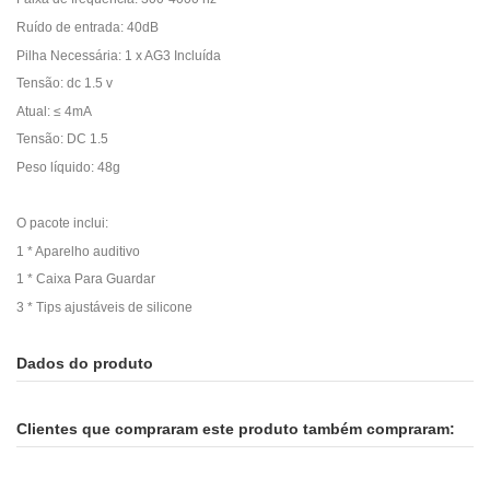
Ruído de entrada: 40dB
Pilha Necessária: 1 x AG3 Incluída
Tensão: dc 1.5 v
Atual: ≤ 4mA
Tensão: DC 1.5
Peso líquido: 48g
O pacote inclui:
1 * Aparelho auditivo
1 * Caixa Para Guardar
3 * Tips ajustáveis de silicone
Dados do produto
Clientes que compraram este produto também compraram: