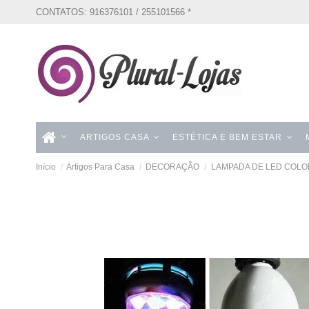
CONTATOS: 916376101 / 255101566 *
ARTIGOS CASA
ESTÉTICA E BEM ESTAR
Início
Artigos Para Casa
DECORAÇÃO
LAMPADA DE LED COLOR