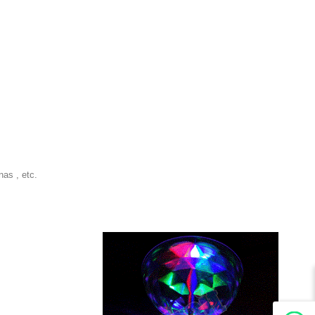
as , etc.