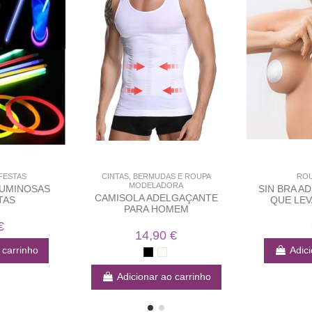
FESTAS
CINTAS, BERMUDAS E ROUPA
ROU
MODELADORA
LUMINOSAS
SIN BRA AD
CAMISOLA ADELGAÇANTE
TAS
QUE LEV
PARA HOMEM
€
14,90 €
 carrinho
Adici
Adicionar ao carrinho