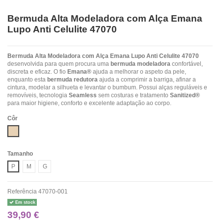
Bermuda Alta Modeladora com Alça Emana
Lupo Anti Celulite 47070
Bermuda Alta Modeladora com Alça Emana Lupo Anti Celulite 47070
desenvolvida para quem procura uma
bermuda modeladora
confortável,
discreta e eficaz. O fio
Emana®
ajuda a melhorar o aspeto da pele,
enquanto esta
bermuda redutora
ajuda a comprimir a barriga, afinar a
cintura, modelar a silhueta e levantar o bumbum. Possui alças reguláveis e
removíveis, tecnologia
Seamless
sem costuras e tratamento
Sanitized®
para maior higiene, conforto e excelente adaptação ao corpo.
Côr
Beje
Tamanho
P
M
G
Referência
47070-001
Em stock
39,90 €