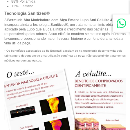
88% Poliamida.
12% Elastano.
Tecnologia Sanitized®
A
Bermuda Alta Modeladora com Alça Emana Lupo Anti Celulite 47070
incorpora ainda a tecnologia
Sanitized®
, um tratamento antimicrobiano
aplicado pela Lupo que ajuda a inibir o crescimento das bactérias
responsáveis pelos odores. A sua eficácia mantém-se mesmo após inúmeras
lavagens, proporcionando maior frescura, higiene e conforto durante toda a
vida útil da peça.
* Os benefícios associados ao fio Emana® baseiam-se na tecnologia desenvolvida pelo
fabricante e dependem de uma utilização contínua da peça, não substituindo tratamentos
médicos ou dermatológicos.