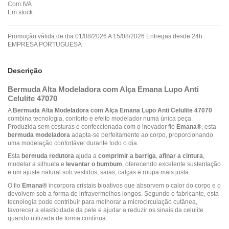
Com IVA
Em stock
Promoção válida de dia 01/08/2026 A 15/08/2026 Entregas desde 24h
EMPRESA PORTUGUESA
Descrição
Bermuda Alta Modeladora com Alça Emana Lupo Anti
Celulite 47070
A
Bermuda Alta Modeladora com Alça Emana Lupo Anti Celulite 47070
combina tecnologia, conforto e efeito modelador numa única peça.
Produzida sem costuras e confeccionada com o inovador fio
Emana®
, esta
bermuda modeladora
adapta-se perfeitamente ao corpo, proporcionando
uma modelação confortável durante todo o dia.
Esta
bermuda redutora
ajuda a
comprimir a barriga
,
afinar a cintura
,
modelar a silhueta e
levantar o bumbum
, oferecendo excelente sustentação
e um ajuste natural sob vestidos, saias, calças e roupa mais justa.
O fio
Emana®
incorpora cristais bioativos que absorvem o calor do corpo e o
devolvem sob a forma de infravermelhos longos. Segundo o fabricante, esta
tecnologia pode contribuir para melhorar a microcirculação cutânea,
favorecer a elasticidade da pele e ajudar a reduzir os sinais da celulite
quando utilizada de forma contínua.