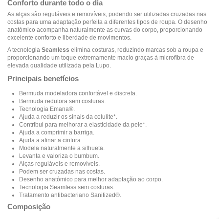
Conforto durante todo o dia
As alças são reguláveis e removíveis, podendo ser utilizadas cruzadas nas
costas para uma adaptação perfeita a diferentes tipos de roupa. O desenho
anatómico acompanha naturalmente as curvas do corpo, proporcionando
excelente conforto e liberdade de movimentos.
A tecnologia
Seamless
elimina costuras, reduzindo marcas sob a roupa e
proporcionando um toque extremamente macio graças à microfibra de
elevada qualidade utilizada pela Lupo.
Principais benefícios
Bermuda modeladora confortável e discreta.
Bermuda redutora sem costuras.
Tecnologia Emana®.
Ajuda a reduzir os sinais da celulite*.
Contribui para melhorar a elasticidade da pele*.
Ajuda a comprimir a barriga.
Ajuda a afinar a cintura.
Modela naturalmente a silhueta.
Levanta e valoriza o bumbum.
Alças reguláveis e removíveis.
Podem ser cruzadas nas costas.
Desenho anatómico para melhor adaptação ao corpo.
Tecnologia Seamless sem costuras.
Tratamento antibacteriano Sanitized®.
Composição