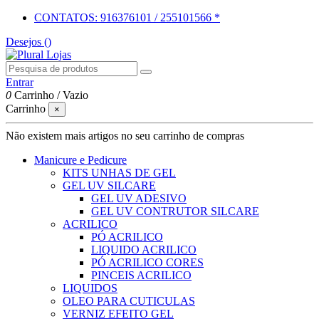
CONTATOS: 916376101 / 255101566 *
Desejos (
)
Entrar
0
Carrinho
/
Vazio
Carrinho
×
Não existem mais artigos no seu carrinho de compras
Manicure e Pedicure
KITS UNHAS DE GEL
GEL UV SILCARE
GEL UV ADESIVO
GEL UV CONTRUTOR SILCARE
ACRILICO
PÓ ACRILICO
LIQUIDO ACRILICO
PÓ ACRILICO CORES
PINCEIS ACRILICO
LIQUIDOS
OLEO PARA CUTICULAS
VERNIZ EFEITO GEL