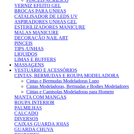
PINCEIS ACRILICO
VERNIZ EFEITO GEL
BROCAS PARA UNHAS
CATALISADOR DE LEDS UV
ASPIRADORES UNHAS GEL
ESTERILIZADORES MANICURE
MALAS MANICURE
DECORAÇÃO NAIL ART
PINCEIS
TIPS /UNHAS
LIQUIDOS
LIMAS E BUFFERS
MASSAGENS
VESTUÁRIO E ACESSÓRIOS
CINTAS, BERMUDAS E ROUPA MODELADORA
Cintas e Bermudas Modeladoras Lupo
Cintas Modeladoras, Bermudas e Bodies Modeladores
Cintas e Camisolas Modeladoras para Homem
MANTA COM MANGAS
ROUPA INTERIOR
PALMILHAS
CALÇADO
DIVERSOS
CAIXAS GUARDA JOIAS
GUARDA CHUVA