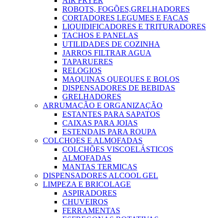
AIR FRYER
ROBOTS, FOGÕES,GRELHADORES
CORTADORES LEGUMES E FACAS
LIQUIDIFICADORES E TRITURADORES
TACHOS E PANELAS
UTILIDADES DE COZINHA
JARROS FILTRAR AGUA
TAPARUERES
RELOGIOS
MAQUINAS QUEQUES E BOLOS
DISPENSADORES DE BEBIDAS
GRELHADORES
ARRUMAÇÃO E ORGANIZAÇÃO
ESTANTES PARA SAPATOS
CAIXAS PARA JOIAS
ESTENDAIS PARA ROUPA
COLCHOES E ALMOFADAS
COLCHÕES VISCOELÁSTICOS
ALMOFADAS
MANTAS TERMICAS
DISPENSADORES ALCOOL GEL
LIMPEZA E BRICOLAGE
ASPIRADORES
CHUVEIROS
FERRAMENTAS