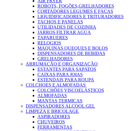
AIR FRYER
ROBOTS, FOGÕES,GRELHADORES
CORTADORES LEGUMES E FACAS
LIQUIDIFICADORES E TRITURADORES
TACHOS E PANELAS
UTILIDADES DE COZINHA
JARROS FILTRAR AGUA
TAPARUERES
RELOGIOS
MAQUINAS QUEQUES E BOLOS
DISPENSADORES DE BEBIDAS
GRELHADORES
ARRUMAÇÃO E ORGANIZAÇÃO
ESTANTES PARA SAPATOS
CAIXAS PARA JOIAS
ESTENDAIS PARA ROUPA
COLCHOES E ALMOFADAS
COLCHÕES VISCOELÁSTICOS
ALMOFADAS
MANTAS TERMICAS
DISPENSADORES ALCOOL GEL
LIMPEZA E BRICOLAGE
ASPIRADORES
CHUVEIROS
FERRAMENTAS