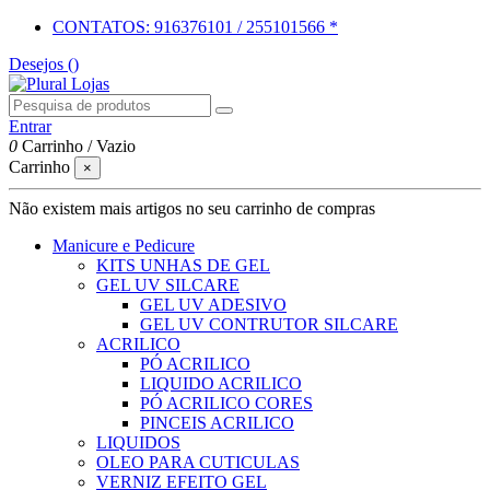
CONTATOS: 916376101 / 255101566 *
Desejos (
)
Entrar
0
Carrinho
/
Vazio
Carrinho
×
Não existem mais artigos no seu carrinho de compras
Manicure e Pedicure
KITS UNHAS DE GEL
GEL UV SILCARE
GEL UV ADESIVO
GEL UV CONTRUTOR SILCARE
ACRILICO
PÓ ACRILICO
LIQUIDO ACRILICO
PÓ ACRILICO CORES
PINCEIS ACRILICO
LIQUIDOS
OLEO PARA CUTICULAS
VERNIZ EFEITO GEL