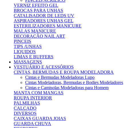
PINCEIS ACRILICO
VERNIZ EFEITO GEL
BROCAS PARA UNHAS
CATALISADOR DE LEDS UV
ASPIRADORES UNHAS GEL
ESTERILIZADORES MANICURE
MALAS MANICURE
DECORAÇÃO NAIL ART
PINCEIS
TIPS /UNHAS
LIQUIDOS
LIMAS E BUFFERS
MASSAGENS
VESTUÁRIO E ACESSÓRIOS
CINTAS, BERMUDAS E ROUPA MODELADORA
Cintas e Bermudas Modeladoras Lupo
Cintas Modeladoras, Bermudas e Bodies Modeladores
Cintas e Camisolas Modeladoras para Homem
MANTA COM MANGAS
ROUPA INTERIOR
PALMILHAS
CALÇADO
DIVERSOS
CAIXAS GUARDA JOIAS
GUARDA CHUVA