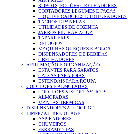
AIR FRYER
ROBOTS, FOGÕES,GRELHADORES
CORTADORES LEGUMES E FACAS
LIQUIDIFICADORES E TRITURADORES
TACHOS E PANELAS
UTILIDADES DE COZINHA
JARROS FILTRAR AGUA
TAPARUERES
RELOGIOS
MAQUINAS QUEQUES E BOLOS
DISPENSADORES DE BEBIDAS
GRELHADORES
ARRUMAÇÃO E ORGANIZAÇÃO
ESTANTES PARA SAPATOS
CAIXAS PARA JOIAS
ESTENDAIS PARA ROUPA
COLCHOES E ALMOFADAS
COLCHÕES VISCOELÁSTICOS
ALMOFADAS
MANTAS TERMICAS
DISPENSADORES ALCOOL GEL
LIMPEZA E BRICOLAGE
ASPIRADORES
CHUVEIROS
FERRAMENTAS