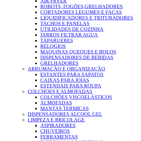
AIR FRYER
ROBOTS, FOGÕES,GRELHADORES
CORTADORES LEGUMES E FACAS
LIQUIDIFICADORES E TRITURADORES
TACHOS E PANELAS
UTILIDADES DE COZINHA
JARROS FILTRAR AGUA
TAPARUERES
RELOGIOS
MAQUINAS QUEQUES E BOLOS
DISPENSADORES DE BEBIDAS
GRELHADORES
ARRUMAÇÃO E ORGANIZAÇÃO
ESTANTES PARA SAPATOS
CAIXAS PARA JOIAS
ESTENDAIS PARA ROUPA
COLCHOES E ALMOFADAS
COLCHÕES VISCOELÁSTICOS
ALMOFADAS
MANTAS TERMICAS
DISPENSADORES ALCOOL GEL
LIMPEZA E BRICOLAGE
ASPIRADORES
CHUVEIROS
FERRAMENTAS