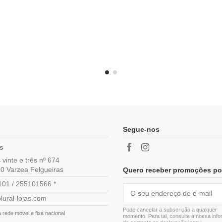
Segue-nos
as
vinte e três nº 674
0 Varzea Felgueiras
Quero receber promoções po
01 / 255101566 *
lural-lojas.com
Pode cancelar a subscrição a qualquer
rede móvel e fixa nacional
momento. Para tal, consulte a nossa inf