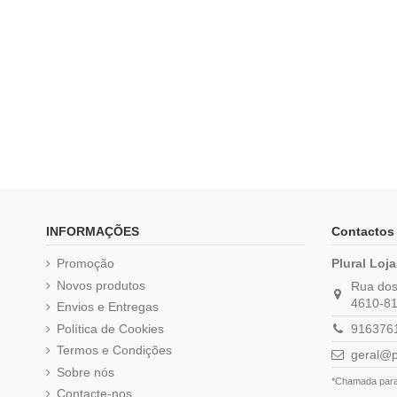
INFORMAÇÕES
Contactos
Promoção
Plural Loj
Novos produtos
Rua dos 
4610-81
Envios e Entregas
Política de Cookies
9163761
Termos e Condições
geral@p
Sobre nós
*Chamada para 
Contacte-nos