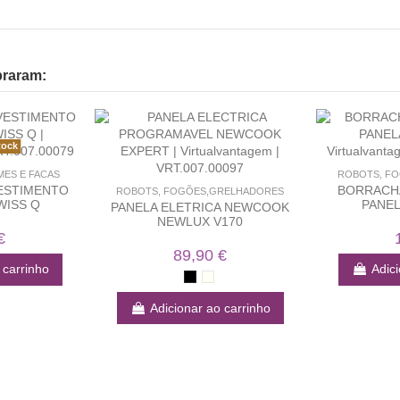
praram:
tock
ES E FACAS
ROBOTS, F
VESTIMENTO
BORRACHA
ROBOTS, FOGÕES,GRELHADORES
WISS Q
PANEL
PANELA ELETRICA NEWCOOK
NEWLUX V170
€
89,90 €
 carrinho
Adici
Adicionar ao carrinho