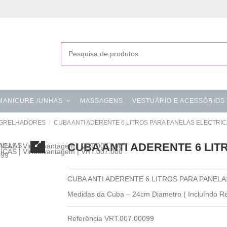
MANICURE /UNHAS
MASSAGENS
VESTUÁRIO E ACESSÓRIOS
,GRELHADORES
CUBA ANTI ADERENTE 6 LITROS PARA PANELAS ELECTRI
CUBA ANTI ADERENTE 6 LI
CUBA ANTI ADERENTE 6 LITROS PARA PANEL
Medidas da Cuba – 24cm Diametro ( Incluíndo Re
Referência
VRT.007.00099