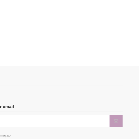
MA
r email
ormação