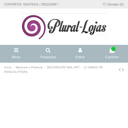
CONTATOS: 916376101 / 255101566 *
Desejos (
0
)
0
Menu
Pesquisar
Entrar
Carrinho
Início
Manicure e Pedicure
DECORAÇÃO NAIL ART
12 UNHAS 3D
ROSA GLITTERS