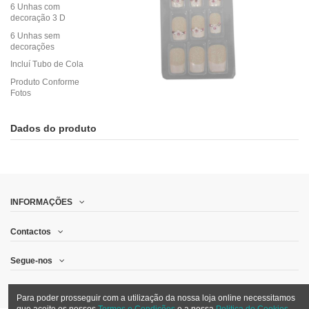
6 Unhas com
decoração 3 D
6 Unhas sem
decorações
Incluí Tubo de Cola
Produto Conforme
Fotos
Dados do produto
INFORMAÇÕES
Contactos
Segue-nos
Quero receber promoções por email
Para poder prosseguir com a utilização da nossa loja online necessitamos