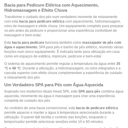
Bacia para Pedicure Elétrica com Aquecimento,
Hidromassagem e Efeito Chuva
Transforme o cuidado dos pés num verdadeiro momento de relaxamento
com esta
bacia para pedicure elétrica
com aquecimento, hidromassagem,
rolos de massagem e efeito chuva. Um equipamento completo para preparar
os pés antes da pedicure e proporcionar uma experiência confortável de
massagem e bem-estar.
Esta
bacia para pedicure
funciona também como
massajador de pés com
água e aquecimento
, SPA para pés e banho de pés elétrico, reunindo várias
funções num único equipamento. É indicada tanto para utilização em casa
como em espaços de estética, manicure, pedicure e bem-estar.
O sistema de aquecimento permite regular a temperatura da água entre
35
°C e 48 °C
. Durante a utilização, a hidromassagem, os rolos integrados e a
cascata superior com efeito chuva complementam a experiência de cuidado
e relaxamento dos pés.
Um Verdadeiro SPA para Pés com Água Aquecida
Inspirado nos modernos rituais Head SPA, este
SPA para pés
combina água
aquecida, movimento da água e massagem para criar uma experiência
completa de cuidado dos pés.
Ao contrário de uma bacia convencional, esta
bacia de pedicure elétrica
permite aquecer e manter a água à temperatura selecionada durante a
utilização. O painel tátil facilita o controlo das funções, enquanto o
temporizador permite selecionar sessões entre 10 e 60 minutos.