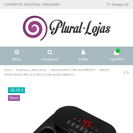
CONTATOS: 916376101 / 255101566 *
Desejos (
0
)
0
Menu
Pesquisar
Entrar
Carrinho
Início
Estectica e Bem Estar
MASSAGEM E RELAXAMENTO
BACIA
PARA PEDICURE ELÉTRICA COM AQUECIMENTO
-65,00 €
Novo