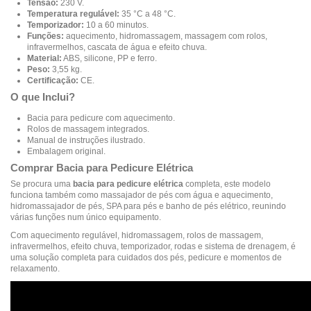
Tensão:
230 V.
Temperatura regulável:
35 °C a 48 °C.
Temporizador:
10 a 60 minutos.
Funções:
aquecimento, hidromassagem, massagem com rolos,
infravermelhos, cascata de água e efeito chuva.
Material:
ABS, silicone, PP e ferro.
Peso:
3,55 kg.
Certificação:
CE.
O que Inclui?
Bacia para pedicure com aquecimento.
Rolos de massagem integrados.
Manual de instruções ilustrado.
Embalagem original.
Comprar Bacia para Pedicure Elétrica
Se procura uma
bacia para pedicure elétrica
completa, este modelo
funciona também como massajador de pés com água e aquecimento,
hidromassajador de pés, SPA para pés e banho de pés elétrico, reunindo
várias funções num único equipamento.
Com aquecimento regulável, hidromassagem, rolos de massagem,
infravermelhos, efeito chuva, temporizador, rodas e sistema de drenagem, é
uma solução completa para cuidados dos pés, pedicure e momentos de
relaxamento.