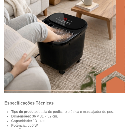
Especificações Técnicas
Tipo de produto:
bacia de pedicure elétrica e massajador de pés.
Dimensões:
36 × 31 × 32 cm.
Capacidade:
13 litros.
Potência:
550 W.