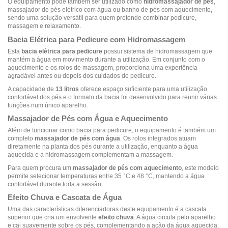
O equipamento pode também ser utilizado como
hidromassajador de pés
,
massajador de pés elétrico com água ou banho de pés com aquecimento,
sendo uma solução versátil para quem pretende combinar pedicure,
massagem e relaxamento.
Bacia Elétrica para Pedicure com Hidromassagem
Esta
bacia elétrica para pedicure
possui sistema de hidromassagem que
mantém a água em movimento durante a utilização. Em conjunto com o
aquecimento e os rolos de massagem, proporciona uma experiência
agradável antes ou depois dos cuidados de pedicure.
A capacidade de
13 litros
oferece espaço suficiente para uma utilização
confortável dos pés e o formato da bacia foi desenvolvido para reunir várias
funções num único aparelho.
Massajador de Pés com Água e Aquecimento
Além de funcionar como bacia para pedicure, o equipamento é também um
completo
massajador de pés com água
. Os rolos integrados atuam
diretamente na planta dos pés durante a utilização, enquanto a água
aquecida e a hidromassagem complementam a massagem.
Para quem procura um
massajador de pés com aquecimento
, este modelo
permite selecionar temperaturas entre 35 °C e 48 °C, mantendo a água
confortável durante toda a sessão.
Efeito Chuva e Cascata de Água
Uma das características diferenciadoras deste equipamento é a cascata
superior que cria um envolvente
efeito chuva
. A água circula pelo aparelho
e cai suavemente sobre os pés, complementando a ação da água aquecida,