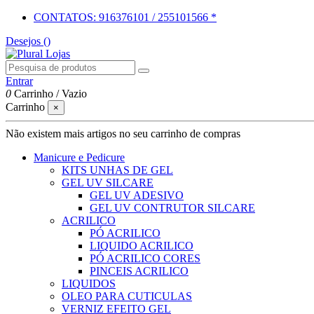
CONTATOS: 916376101 / 255101566 *
Desejos (
)
Entrar
0
Carrinho
/
Vazio
Carrinho
×
Não existem mais artigos no seu carrinho de compras
Manicure e Pedicure
KITS UNHAS DE GEL
GEL UV SILCARE
GEL UV ADESIVO
GEL UV CONTRUTOR SILCARE
ACRILICO
PÓ ACRILICO
LIQUIDO ACRILICO
PÓ ACRILICO CORES
PINCEIS ACRILICO
LIQUIDOS
OLEO PARA CUTICULAS
VERNIZ EFEITO GEL