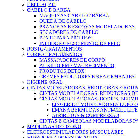
DEPILAÇÃO
CABELO E BARBA
MAQUINAS CABELO / BARBA
QUEDA DE CABELO
PRANCHAS E ESCOVAS MODELADORAS
SECADORES DE CABELO
PENTE PARA PIOLHOS
INIBIDOR CRESCIMENTO DE PELO
ROSTO-TRATAMENTOS
CORPO-TRATAMENTOS
MASSAJADORES DE CORPO
AUXILIO EM EMAGRECIMENTO
PRODUTOS DETOX
CREMES REDUTORES E REAFIRMANTES
HIGIENE ORAL
CINTAS MODELADORAS, REDUTORAS E ROU
CINTAS MODELADORAS, REDUTORAS DE
CINTAS MODELADORAS, BODIES, BERMU
LINGERIE E MODELADORES LUPO 
EMANA BERMUDAS ANTI-CELULITE
ATRIBUTOS & COMPRESSÃO
CINTAS E CAMISOLAS MODELADORAS 
MAQUINAS DE OZONO
ELETROESTIMULADORES MUSCULARES
HIDROGENADORES DE ÁGUA