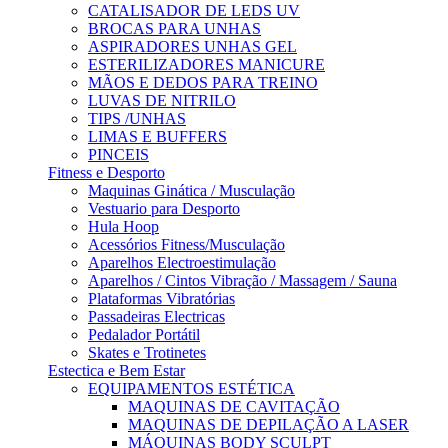
CATALISADOR DE LEDS UV
BROCAS PARA UNHAS
ASPIRADORES UNHAS GEL
ESTERILIZADORES MANICURE
MÃOS E DEDOS PARA TREINO
LUVAS DE NITRILO
TIPS /UNHAS
LIMAS E BUFFERS
PINCEIS
Fitness e Desporto
Maquinas Ginática / Musculação
Vestuario para Desporto
Hula Hoop
Acessórios Fitness/Musculação
Aparelhos Electroestimulação
Aparelhos / Cintos Vibração / Massagem / Sauna
Plataformas Vibratórias
Passadeiras Electricas
Pedalador Portátil
Skates e Trotinetes
Estectica e Bem Estar
EQUIPAMENTOS ESTÉTICA
MAQUINAS DE CAVITAÇÃO
MAQUINAS DE DEPILAÇÃO A LASER
MÁQUINAS BODY SCULPT