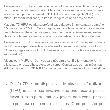
A máquina 7D HIFU é a mais recente tecnologia para lifting facial, remoção
de rugas e modelagem corporal. A tecnologia é desenvolvida pela primeira
vez como um produto chamado 7D HIFU, usa a tecnologia MMFU (micro e
micro ultrassom focalizado), o transdutor gera calor na área de foco.
Máquina 7D HIFU focada na profundidade da pele 3mm (camada derme) e
4,5mm (camada SMAS). Gera coagulação microtérmica contínua e o tecido
coagulado encolhe à medida que o fenômeno ocorre. A reconstrução das
fibras de colágeno irá melhorar a textura da pele e os resultados de lifting.
A máquina 7D HIFU possui um cartucho especial de 2,0 mm. A profundidade
de 2,0 mm é especialmente aplicada aos tratamentos ao redor dos olhos.
(Olheiras, rugas sob os olhos, linhas nasais, contorno da boca e elevação da
sobrancelha.)
A tecnologia MMFU é não invasiva e não cirúrgica. Ele funciona de forma
eficaz para o rosto, olhos, pescoço e corpo. Comparado com as máquinas
HIFU tradicionais , o 7D HIFU é completamente seguro, indolor e confortável.
O hifu 7D é um dispositivo de ultrassom focalizado
(HIFU) ideal e não invasivo que endurece a pele e
eleva o rosto para uma vez jovem, bem como para o
corpo para contornos mais finos. Com precisão por