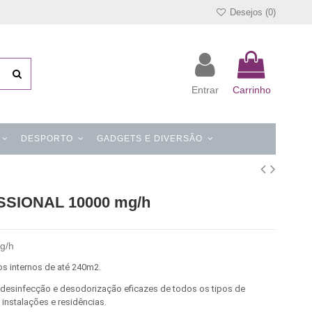
Desejos (
0
)
Entrar
Carrinho
DESPORTO
GADGETS E DIVERSÃO
SIONAL 10000 mg/h
g/h
s internos de até 240m2.
 desinfecção e desodorização eficazes de todos os tipos de
 instalações e residências.