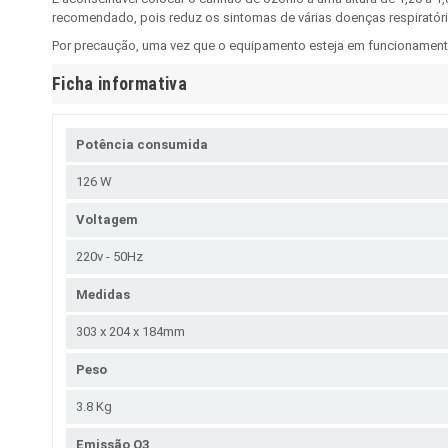
recomendado, pois reduz os sintomas de várias doenças respiratór
Por precaução, uma vez que o equipamento esteja em funcionamento,
Ficha informativa
Potência consumida
126 W
Voltagem
220v - 50Hz
Medidas
303 x 204 x 184mm
Peso
3.8 Kg
Emissão O3