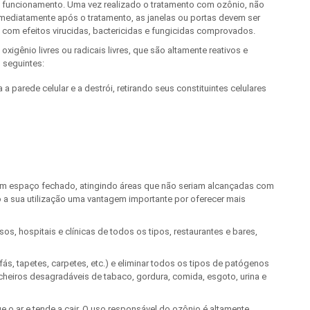
seu funcionamento. Uma vez realizado o tratamento com ozônio, não
mediatamente após o tratamento, as janelas ou portas devem ser
 com efeitos virucidas, bactericidas e fungicidas comprovados.
gênio livres ou radicais livres, que são altamente reativos e
 seguintes:
parede celular e a destrói, retirando seus constituintes celulares
um espaço fechado, atingindo áreas que não seriam alcançadas com
o a sua utilização uma vantagem importante por oferecer mais
s, hospitais e clínicas de todos os tipos, restaurantes e bares,
ás, tapetes, carpetes, etc.) e eliminar todos os tipos de patógenos
iros desagradáveis ​​de tabaco, gordura, comida, esgoto, urina e
e o ar e tende a cair. O uso responsável do ozônio é altamente