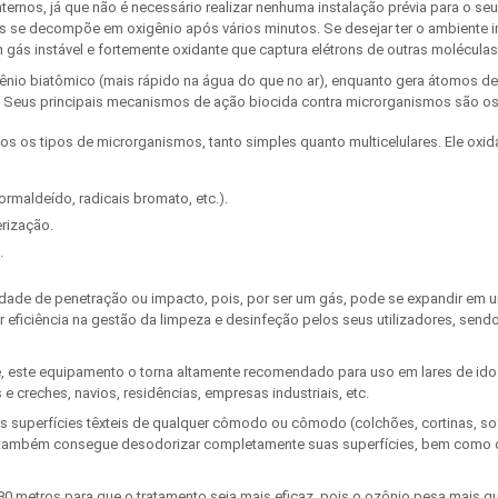
internos, já que não é necessário realizar nenhuma instalação prévia para o 
s se decompõe em oxigênio após vários minutos. Se desejar ter o ambiente i
gás instável e fortemente oxidante que captura elétrons de outras moléculas
io biatômico (mais rápido na água do que no ar), enquanto gera átomos de oxi
. Seus principais mecanismos de ação biocida contra microrganismos são os
os tipos de microrganismos, tanto simples quanto multicelulares. Ele oxida a 
maldeído, radicais bromato, etc.).
rização.
.
dade de penetração ou impacto, pois, por ser um gás, pode se expandir em 
eficiência na gestão da limpeza e desinfeção pelos seus utilizadores, send
e, este equipamento o torna altamente recomendado para uso em lares de idoso
e creches, navios, residências, empresas industriais, etc.
as superfícies têxteis de qualquer cômodo ou cômodo (colchões, cortinas, sof
le também consegue desodorizar completamente suas superfícies, bem como che
80 metros para que o tratamento seja mais eficaz, pois o ozônio pesa mais qu