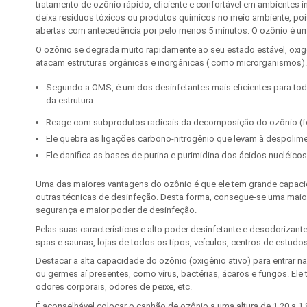
tratamento de ozônio rápido, eficiente e confortável em ambientes 
deixa resíduos tóxicos ou produtos químicos no meio ambiente, poi
abertas com antecedência por pelo menos 5 minutos. O ozônio é um 
O ozônio se degrada muito rapidamente ao seu estado estável, oxigên
atacam estruturas orgânicas e inorgânicas ( como microrganismos)
Segundo a OMS, é um dos desinfetantes mais eficientes para todos 
da estrutura.
Reage com subprodutos radicais da decomposição do ozônio (for
Ele quebra as ligações carbono-nitrogênio que levam à despolime
Ele danifica as bases de purina e purimidina dos ácidos nucléicos
Uma das maiores vantagens do ozônio é que ele tem grande capaci
outras técnicas de desinfeção. Desta forma, consegue-se uma maior 
segurança e maior poder de desinfeção.
Pelas suas características e alto poder desinfetante e desodorizant
spas e saunas, lojas de todos os tipos, veículos, centros de estudos 
Destacar a alta capacidade do ozônio (oxigênio ativo) para entrar n
ou germes aí presentes, como vírus, bactérias, ácaros e fungos. E
odores corporais, odores de peixe, etc.
É aconselhável colocar o canhão de ozônio a uma altura de 1,20 a 1,