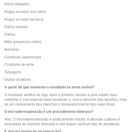
Poros dilatados
Rugas ao redor dos olhos
Rugas ao redor da boca
Danos solares
Estrias
Mílio (pequenos cistos)
Manchas
Ceratoses (asperezas)
Cicatrizes de acne
Tatuagens
Outras cicatrizes
A partir de que momento o resultado se torna visível?
O resultado verifica-se logo após a primeira sessão a pele estará mais
uniforme e com aspecto mais saudável, e, com o decorrer das sessões, nota-
se um clareamento das manchas e desaparecimento das rugas finas.
O microdermoabrasão é um procedimento doloroso?
Não. O microdermoabrasão é praticamente indolor. A abrasão cutânea é
executada de maneira delicada e não requer nenhum tipo de anestesia.
É preciso tempo de recuperação?