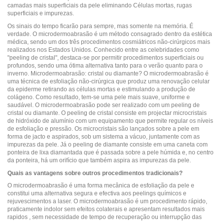
camadas mais superficiais da pele eliminando Células mortas, rugas
superficiais e impurezas.
Os sinais do tempo ficarão para sempre, mas somente na memória. É
verdade. O microdermoabrasão é um método consagrado dentro da estética
médica, sendo um dos três procedimentos cosmiátricos não-cirúrgicos mais
realizados nos Estados Unidos. Conhecido entre as celebridades como
"peeling de cristal", destaca-se por permitir procedimentos superficiais ou
profundos, sendo uma ótima alternativa tanto para o verão quanto para o
inverno. Microdermoabrasão: cristal ou diamante? O microdermoabrasão é
uma técnica de esfoliação não-cirúrgica que produz uma renovação celular
da epiderme retirando as células mortas e estimulando a produção de
colágeno. Como resultado, tem-se uma pele mais suave, uniforme e
saudável. O microdermoabrasão pode ser realizado com um peeling de
cristal ou diamante. O peeling de cristal consiste em projectar microcristais
de hidróxido de alumínio com um equipamento que permite regular os níveis
de esfoliação e pressão. Os microcristais são lançados sobre a pele em
forma de jacto e aspirados, sob um sistema a vácuo, juntamente com as
impurezas da pele. Já o peeling de diamante consiste em uma caneta com
ponteira de lixa diamantada que é passada sobre a pele húmida e, no centro
da ponteira, há um orifício que também aspira as impurezas da pele.
Quais as vantagens sobre outros procedimentos tradicionais?
O microdermoabrasão é uma forma mecânica de esfoliação da pele e
constitui uma alternativa segura e efectiva aos peelings químicos e
rejuvescimentos a laser. O microdermoabrasão é um procedimento rápido,
praticamente indolor sem efeitos colaterais e apresentam resultados mais
rapidos , sem necessidade de tempo de recuperação ou interrupção das