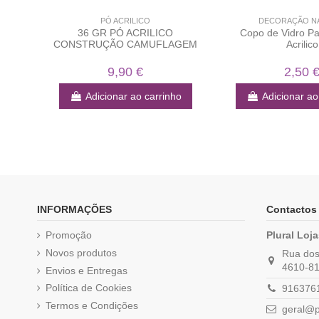
PÓ ACRILICO
DECORAÇÃO NA
36 GR PÓ ACRILICO
Copo de Vidro Pa
CONSTRUÇÃO CAMUFLAGEM
Acrilico
9,90 €
2,50 
Adicionar ao carrinho
Adicionar ao
INFORMAÇÕES
Contactos
Promoção
Plural Loj
Novos produtos
Rua dos 
4610-81
Envios e Entregas
Política de Cookies
9163761
Termos e Condições
geral@p