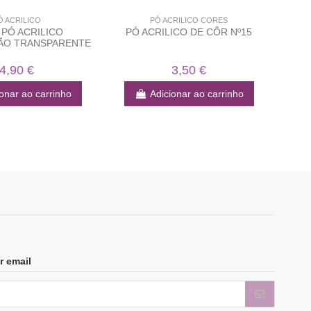
Ó ACRILICO
PÓ ACRILICO CORES
 PÓ ACRILICO
PÓ ACRILICO DE CÔR Nº15
P
ÃO TRANSPARENTE
4,90 €
3,50 €
onar ao carrinho
Adicionar ao carrinho
r email