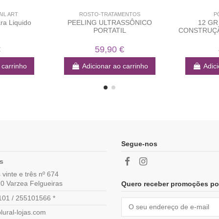
IL ART
ROSTO-TRATAMENTOS
P
ra Liquido
PEELING ULTRASSÔNICO
12 GR
PORTATIL
CONSTRUÇ
€
59,90 €
 carrinho
Adicionar ao carrinho
Adici
Segue-nos
as
vinte e três nº 674
0 Varzea Felgueiras
Quero receber promoções po
01 / 255101566 *
lural-lojas.com