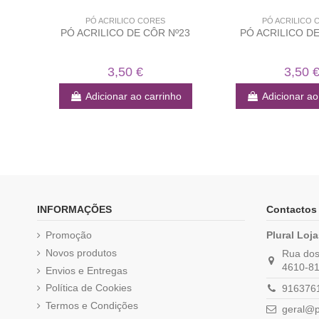
PÓ ACRILICO CORES
PÓ ACRILICO 
PÓ ACRILICO DE CÔR Nº23
PÓ ACRILICO DE
3,50 €
3,50 
Adicionar ao carrinho
Adicionar ao
INFORMAÇÕES
Contactos
Promoção
Plural Loj
Novos produtos
Rua dos 
4610-81
Envios e Entregas
Política de Cookies
9163761
Termos e Condições
geral@p