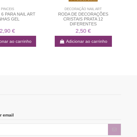
PINCEIS
DECORAÇÃO NAIL ART
 6 PARA NAIL ART
RODA DE DECORAÇÕES
PÓ
NHAS GEL
CRISTAIS PRATA 12
DIFERENTES
2,90 €
2,50 €
onar ao carrinho
Adicionar ao carrinho
r email