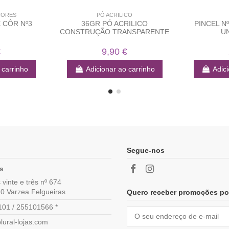
CORES
PÓ ACRILICO
 CÔR Nº3
36GR PÓ ACRILICO
PINCEL Nº
CONSTRUÇÃO TRANSPARENTE
U
€
9,90 €
 carrinho
Adicionar ao carrinho
Adici
Segue-nos
as
vinte e três nº 674
0 Varzea Felgueiras
Quero receber promoções po
01 / 255101566 *
lural-lojas.com