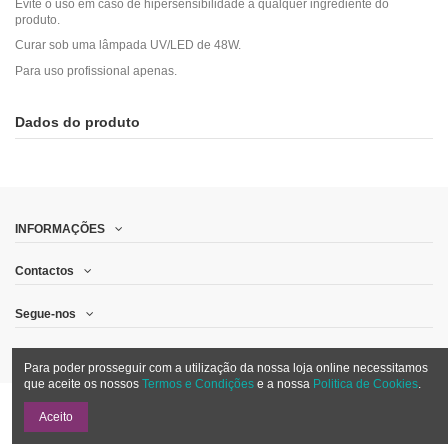
Evite o uso em caso de hipersensibilidade a qualquer ingrediente do
produto.
Curar sob uma lâmpada UV/LED de 48W.
Para uso profissional apenas.
Dados do produto
INFORMAÇÕES
Contactos
Segue-nos
Quero receber promoções por email
Para poder prosseguir com a utilização da nossa loja online necessitamos
que aceite os nossos
Termos e Condições
e a nossa
Politica de Cookies
.
Adicionar ao carrinho
Aceito
Powered by
RedeShop