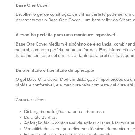
Base One Cover
Escolher o gel de construção de unhas perfeito pode ser um 
Apresentamos o Base One Cover – um best-seller da Silcare 
A escolha perfeita para uma manicure impecável.
Base One Cover Medium é sinônimo de elegância, combinando
natural, com tons perfeitamente uniformes. Ela disfarça efica
trabalho com este gel um prazer tanto para profissionais quant
Durabilidade e facilidade de aplicação
O gel Base One Cover Medium disfarça as imperfeições da unha
rápida e confortável, e a manicure feita com este gel dura até 
Características
Disfarça imperfeições na unha – tom rosa.
Dura até 28 dias.
Aplicação fácil - confortável de aplicar graças à fórmula a
Versatilidade - ideal para diversas técnicas de manicure,
Fórmula trifásica - requer base e acabamento.