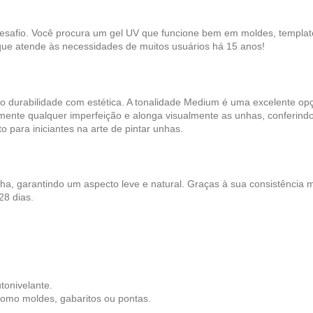
desafio. Você procura um gel UV que funcione bem em moldes, template
que atende às necessidades de muitos usuários há 15 anos!
 durabilidade com estética. A tonalidade Medium é uma excelente o
zmente qualquer imperfeição e alonga visualmente as unhas, conferindo
o para iniciantes na arte de pintar unhas.
, garantindo um aspecto leve e natural. Graças à sua consistência mé
28 dias.
utonivelante.
 como moldes, gabaritos ou pontas.