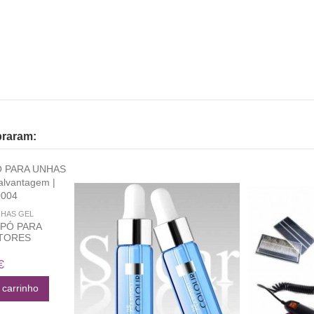
praram:
HAS GEL
 PÓ PARA
TORES
€
 carrinho