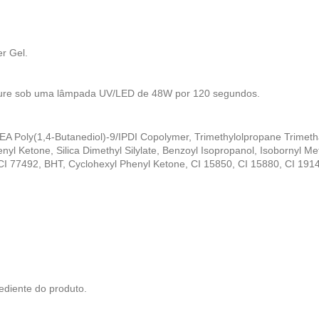
r Gel.
 cure sob uma lâmpada UV/LED de 48W por 120 segundos.
EA Poly(1,4-Butanediol)-9/IPDI Copolymer, Trimethylolpropane Trimeth
l Ketone, Silica Dimethyl Silylate, Benzoyl Isopropanol, Isobornyl Me
CI 77492, BHT, Cyclohexyl Phenyl Ketone, CI 15850, CI 15880, CI 191
ediente do produto.