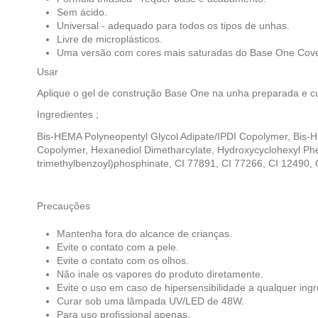
Sem ácido.
Universal - adequado para todos os tipos de unhas.
Livre de microplásticos.
Uma versão com cores mais saturadas do Base One Cove
Usar
Aplique o gel de construção Base One na unha preparada e
Ingredientes ;
Bis-HEMA Polyneopentyl Glycol Adipate/IPDI Copolymer, Bis-H
Copolymer, Hexanediol Dimetharcylate, Hydroxycyclohexyl Pheny
trimethylbenzoyl)phosphinate, CI 77891, CI 77266, CI 12490, 
Precauções
Mantenha fora do alcance de crianças.
Evite o contato com a pele.
Evite o contato com os olhos.
Não inale os vapores do produto diretamente.
Evite o uso em caso de hipersensibilidade a qualquer ingr
Curar sob uma lâmpada UV/LED de 48W.
Para uso profissional apenas.