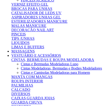
PINCEIS ACRILICO
VERNIZ EFEITO GEL
BROCAS PARA UNHAS
CATALISADOR DE LEDS UV
ASPIRADORES UNHAS GEL
ESTERILIZADORES MANICURE
MALAS MANICURE
DECORAÇÃO NAIL ART
PINCEIS
TIPS /UNHAS
LIQUIDOS
LIMAS E BUFFERS
MASSAGENS
VESTUÁRIO E ACESSÓRIOS
CINTAS, BERMUDAS E ROUPA MODELADORA
Cintas e Bermudas Modeladoras Lupo
Cintas Modeladoras, Bermudas e Bodies Modeladores
Cintas e Camisolas Modeladoras para Homem
MANTA COM MANGAS
ROUPA INTERIOR
PALMILHAS
CALÇADO
DIVERSOS
CAIXAS GUARDA JOIAS
GUARDA CHUVA