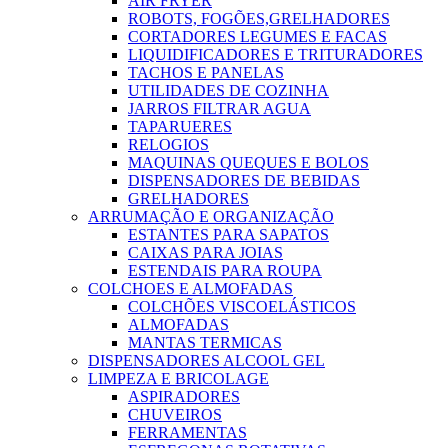
AIR FRYER
ROBOTS, FOGÕES,GRELHADORES
CORTADORES LEGUMES E FACAS
LIQUIDIFICADORES E TRITURADORES
TACHOS E PANELAS
UTILIDADES DE COZINHA
JARROS FILTRAR AGUA
TAPARUERES
RELOGIOS
MAQUINAS QUEQUES E BOLOS
DISPENSADORES DE BEBIDAS
GRELHADORES
ARRUMAÇÃO E ORGANIZAÇÃO
ESTANTES PARA SAPATOS
CAIXAS PARA JOIAS
ESTENDAIS PARA ROUPA
COLCHOES E ALMOFADAS
COLCHÕES VISCOELÁSTICOS
ALMOFADAS
MANTAS TERMICAS
DISPENSADORES ALCOOL GEL
LIMPEZA E BRICOLAGE
ASPIRADORES
CHUVEIROS
FERRAMENTAS