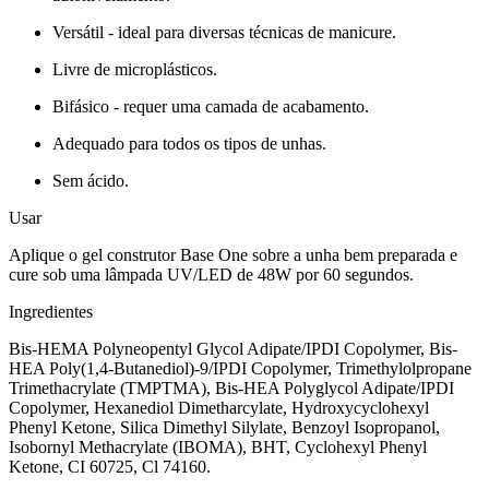
Versátil - ideal para diversas técnicas de manicure.
Livre de microplásticos.
Bifásico - requer uma camada de acabamento.
Adequado para todos os tipos de unhas.
Sem ácido.
Usar
Aplique o gel construtor Base One sobre a unha bem preparada e
cure sob uma lâmpada UV/LED de 48W por 60 segundos.
Ingredientes
Bis-HEMA Polyneopentyl Glycol Adipate/IPDI Copolymer, Bis-
HEA Poly(1,4-Butanediol)-9/IPDI Copolymer, Trimethylolpropane
Trimethacrylate (TMPTMA), Bis-HEA Polyglycol Adipate/IPDI
Copolymer, Hexanediol Dimetharcylate, Hydroxycyclohexyl
Phenyl Ketone, Silica Dimethyl Silylate, Benzoyl Isopropanol,
Isobornyl Methacrylate (IBOMA), BHT, Cyclohexyl Phenyl
Ketone, CI 60725, Cl 74160.