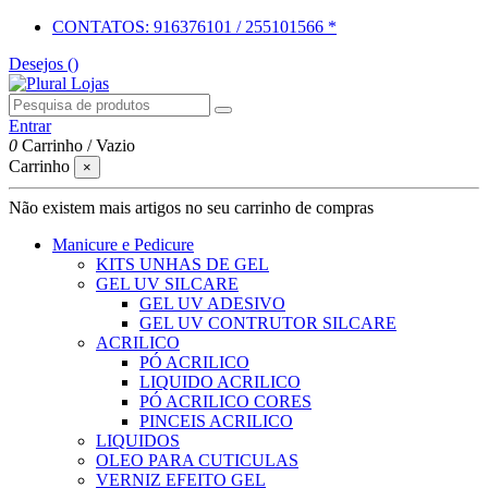
CONTATOS: 916376101 / 255101566 *
Desejos (
)
Entrar
0
Carrinho
/
Vazio
Carrinho
×
Não existem mais artigos no seu carrinho de compras
Manicure e Pedicure
KITS UNHAS DE GEL
GEL UV SILCARE
GEL UV ADESIVO
GEL UV CONTRUTOR SILCARE
ACRILICO
PÓ ACRILICO
LIQUIDO ACRILICO
PÓ ACRILICO CORES
PINCEIS ACRILICO
LIQUIDOS
OLEO PARA CUTICULAS
VERNIZ EFEITO GEL