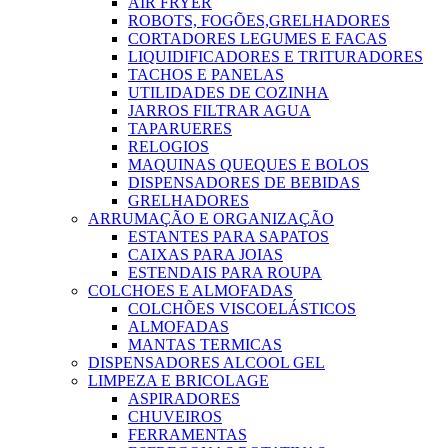
AIR FRYER
ROBOTS, FOGÕES,GRELHADORES
CORTADORES LEGUMES E FACAS
LIQUIDIFICADORES E TRITURADORES
TACHOS E PANELAS
UTILIDADES DE COZINHA
JARROS FILTRAR AGUA
TAPARUERES
RELOGIOS
MAQUINAS QUEQUES E BOLOS
DISPENSADORES DE BEBIDAS
GRELHADORES
ARRUMAÇÃO E ORGANIZAÇÃO
ESTANTES PARA SAPATOS
CAIXAS PARA JOIAS
ESTENDAIS PARA ROUPA
COLCHOES E ALMOFADAS
COLCHÕES VISCOELÁSTICOS
ALMOFADAS
MANTAS TERMICAS
DISPENSADORES ALCOOL GEL
LIMPEZA E BRICOLAGE
ASPIRADORES
CHUVEIROS
FERRAMENTAS