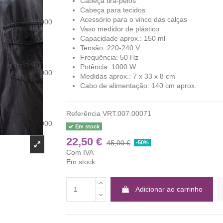
Cabeça tira-pelos
Cabeça para tecidos
Acessório para o vinco das calças
Vaso medidor de plástico
Capacidade aprox.: 150 ml
Tensão: 220-240 V
Frequência: 50 Hz
Potência: 1000 W
Medidas aprox.: 7 x 33 x 8 cm
Cabo de alimentação: 140 cm aprox.
Referência
VRT.007.00071
Em stock
22,50 €
45,00 €
-50%
Com IVA
Em stock
Adicionar ao carrinho