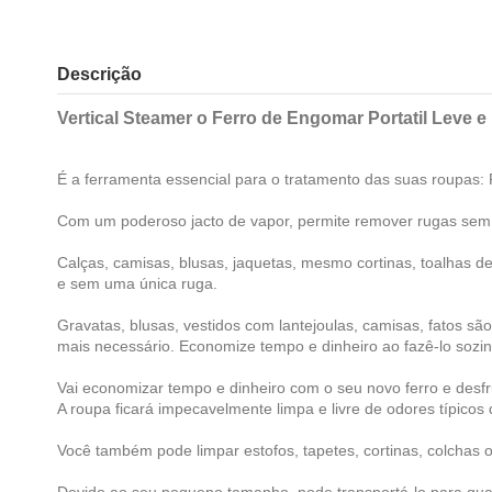
Descrição
Vertical Steamer o Ferro de Engomar Portatil Leve e 
É a ferramenta essencial para o tratamento das suas roupas
Com um poderoso jacto de vapor, permite remover rugas sem
Calças, camisas, blusas, jaquetas, mesmo cortinas, toalhas de
e sem uma única ruga.
Gravatas, blusas, vestidos com lantejoulas, camisas, fatos 
mais necessário. Economize tempo e dinheiro ao fazê-lo sozi
Vai economizar tempo e dinheiro com o seu novo ferro e desfr
A roupa ficará impecavelmente limpa e livre de odores típicos 
Você também pode limpar estofos, tapetes, cortinas, colchas
Devido ao seu pequeno tamanho, pode transportá-lo para qua