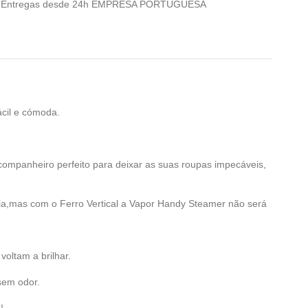
026 Entregas desde 24h EMPRESA PORTUGUESA
ácil e cómoda.
companheiro perfeito para deixar as suas roupas impecáveis,
ia,mas com o Ferro Vertical a Vapor
Handy Steamer
não será
voltam a brilhar.
 sem odor.
!