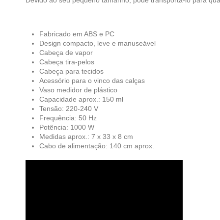
Fabricado em ABS e PC
Design compacto, leve e manuseável
Cabeça de vapor
Cabeça tira-pelos
Cabeça para tecidos
Acessório para o vinco das calças
Vaso medidor de plástico
Capacidade aprox.: 150 ml
Tensão: 220-240 V
Frequência: 50 Hz
Potência: 1000 W
Medidas aprox.: 7 x 33 x 8 cm
Cabo de alimentação: 140 cm aprox.