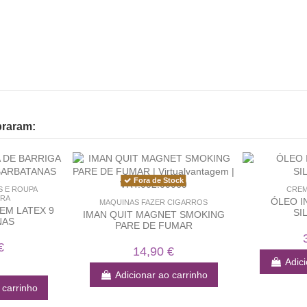
praram:
Fora de Stock
S E ROUPA
CREM
RA
ÓLEO I
MAQUINAS FAZER CIGARROS
EM LATEX 9
SI
IMAN QUIT MAGNET SMOKING
NAS
PARE DE FUMAR
€
14,90 €
Adici
Adicionar ao carrinho
 carrinho