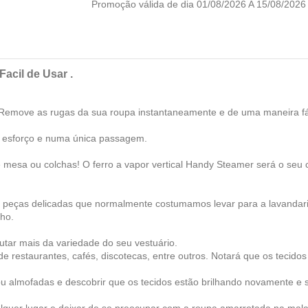
Promoção válida de dia 01/08/2026 A 15/08/2
Facil de Usar .
: Remove as rugas da sua roupa instantaneamente e de uma maneira f
 esforço e numa única passagem.
 mesa ou colchas! O ferro a vapor vertical
Handy Steamer
será o seu 
são peças delicadas que normalmente costumamos levar para a lavandar
nho.
utar mais da variedade do seu vestuário.
de restaurantes, cafés, discotecas, entre outros. Notará que os tecidos 
 ou almofadas e descobrir que os tecidos estão brilhando novamente e
lquer lugar e deixar de se preocupar com a roupa amarrotada na mala