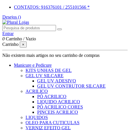
CONTATOS: 916376101 / 255101566 *
Desejos (
)
Entrar
0
Carrinho
/
Vazio
Carrinho
×
Não existem mais artigos no seu carrinho de compras
Manicure e Pedicure
KITS UNHAS DE GEL
GEL UV SILCARE
GEL UV ADESIVO
GEL UV CONTRUTOR SILCARE
ACRILICO
PÓ ACRILICO
LIQUIDO ACRILICO
PÓ ACRILICO CORES
PINCEIS ACRILICO
LIQUIDOS
OLEO PARA CUTICULAS
VERNIZ EFEITO GEL