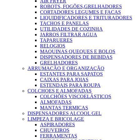
AIR FRYER
ROBOTS, FOGÕES,GRELHADORES
CORTADORES LEGUMES E FACAS
LIQUIDIFICADORES E TRITURADORES
TACHOS E PANELAS
UTILIDADES DE COZINHA
JARROS FILTRAR AGUA
TAPARUERES
RELOGIOS
MAQUINAS QUEQUES E BOLOS
DISPENSADORES DE BEBIDAS
GRELHADORES
ARRUMAÇÃO E ORGANIZAÇÃO
ESTANTES PARA SAPATOS
CAIXAS PARA JOIAS
ESTENDAIS PARA ROUPA
COLCHOES E ALMOFADAS
COLCHÕES VISCOELÁSTICOS
ALMOFADAS
MANTAS TERMICAS
DISPENSADORES ALCOOL GEL
LIMPEZA E BRICOLAGE
ASPIRADORES
CHUVEIROS
FERRAMENTAS