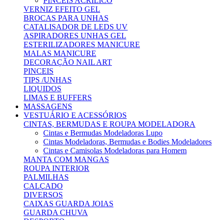
PINCEIS ACRILICO
VERNIZ EFEITO GEL
BROCAS PARA UNHAS
CATALISADOR DE LEDS UV
ASPIRADORES UNHAS GEL
ESTERILIZADORES MANICURE
MALAS MANICURE
DECORAÇÃO NAIL ART
PINCEIS
TIPS /UNHAS
LIQUIDOS
LIMAS E BUFFERS
MASSAGENS
VESTUÁRIO E ACESSÓRIOS
CINTAS, BERMUDAS E ROUPA MODELADORA
Cintas e Bermudas Modeladoras Lupo
Cintas Modeladoras, Bermudas e Bodies Modeladores
Cintas e Camisolas Modeladoras para Homem
MANTA COM MANGAS
ROUPA INTERIOR
PALMILHAS
CALÇADO
DIVERSOS
CAIXAS GUARDA JOIAS
GUARDA CHUVA