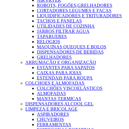
AIR FRYER
ROBOTS, FOGÕES,GRELHADORES
CORTADORES LEGUMES E FACAS
LIQUIDIFICADORES E TRITURADORES
TACHOS E PANELAS
UTILIDADES DE COZINHA
JARROS FILTRAR AGUA
TAPARUERES
RELOGIOS
MAQUINAS QUEQUES E BOLOS
DISPENSADORES DE BEBIDAS
GRELHADORES
ARRUMAÇÃO E ORGANIZAÇÃO
ESTANTES PARA SAPATOS
CAIXAS PARA JOIAS
ESTENDAIS PARA ROUPA
COLCHOES E ALMOFADAS
COLCHÕES VISCOELÁSTICOS
ALMOFADAS
MANTAS TERMICAS
DISPENSADORES ALCOOL GEL
LIMPEZA E BRICOLAGE
ASPIRADORES
CHUVEIROS
FERRAMENTAS