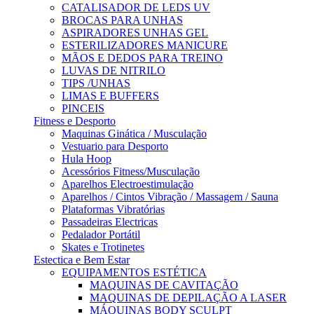
CATALISADOR DE LEDS UV
BROCAS PARA UNHAS
ASPIRADORES UNHAS GEL
ESTERILIZADORES MANICURE
MÃOS E DEDOS PARA TREINO
LUVAS DE NITRILO
TIPS /UNHAS
LIMAS E BUFFERS
PINCEIS
Fitness e Desporto
Maquinas Ginática / Musculação
Vestuario para Desporto
Hula Hoop
Acessórios Fitness/Musculação
Aparelhos Electroestimulação
Aparelhos / Cintos Vibração / Massagem / Sauna
Plataformas Vibratórias
Passadeiras Electricas
Pedalador Portátil
Skates e Trotinetes
Estectica e Bem Estar
EQUIPAMENTOS ESTÉTICA
MAQUINAS DE CAVITAÇÃO
MAQUINAS DE DEPILAÇÃO A LASER
MÁQUINAS BODY SCULPT