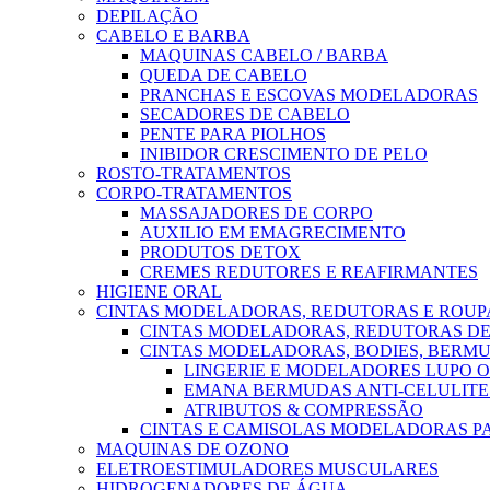
DEPILAÇÃO
CABELO E BARBA
MAQUINAS CABELO / BARBA
QUEDA DE CABELO
PRANCHAS E ESCOVAS MODELADORAS
SECADORES DE CABELO
PENTE PARA PIOLHOS
INIBIDOR CRESCIMENTO DE PELO
ROSTO-TRATAMENTOS
CORPO-TRATAMENTOS
MASSAJADORES DE CORPO
AUXILIO EM EMAGRECIMENTO
PRODUTOS DETOX
CREMES REDUTORES E REAFIRMANTES
HIGIENE ORAL
CINTAS MODELADORAS, REDUTORAS E ROU
CINTAS MODELADORAS, REDUTORAS DE
CINTAS MODELADORAS, BODIES, BERMU
LINGERIE E MODELADORES LUPO 
EMANA BERMUDAS ANTI-CELULITE
ATRIBUTOS & COMPRESSÃO
CINTAS E CAMISOLAS MODELADORAS 
MAQUINAS DE OZONO
ELETROESTIMULADORES MUSCULARES
HIDROGENADORES DE ÁGUA