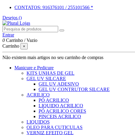
CONTATOS: 916376101 / 255101566 *
Desejos (
)
Entrar
0
Carrinho
/
Vazio
Carrinho
×
Não existem mais artigos no seu carrinho de compras
Manicure e Pedicure
KITS UNHAS DE GEL
GEL UV SILCARE
GEL UV ADESIVO
GEL UV CONTRUTOR SILCARE
ACRILICO
PÓ ACRILICO
LIQUIDO ACRILICO
PÓ ACRILICO CORES
PINCEIS ACRILICO
LIQUIDOS
OLEO PARA CUTICULAS
VERNIZ EFEITO GEL