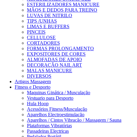
ESTERILIZADORES MANICURE
MÃOS E DEDOS PARA TREINO
LUVAS DE NITRILO
TIPS /UNHAS
LIMAS E BUFFERS
PINCEIS
CELLULOSE
CORTADORES
FORMAS PROLONGAMENTO
EXPOSITORES DE CORES
ALMOFADAS DE APOIO
DECORAÇÃO NAIL ART
MALAS MANICURE
DIVERSOS
Artigos Massagem
Fitness e Desporto
Maquinas Ginática / Musculação
Vestuario para Desporto
Hula Hoop
Acessórios Fitness/Musculação
Aparelhos Electroestimulação
Aparelhos / Cintos Vibração / Massagem / Sauna
Plataformas Vibratórias
Passadeiras Electricas
Pedalador Portátil