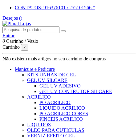
CONTATOS: 916376101 / 255101566 *
Desejos (
)
Entrar
0
Carrinho
/
Vazio
Carrinho
×
Não existem mais artigos no seu carrinho de compras
Manicure e Pedicure
KITS UNHAS DE GEL
GEL UV SILCARE
GEL UV ADESIVO
GEL UV CONTRUTOR SILCARE
ACRILICO
PÓ ACRILICO
LIQUIDO ACRILICO
PÓ ACRILICO CORES
PINCEIS ACRILICO
LIQUIDOS
OLEO PARA CUTICULAS
VERNIZ EFEITO GEL