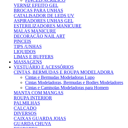
PINCEIS ACRILICO
VERNIZ EFEITO GEL
BROCAS PARA UNHAS
CATALISADOR DE LEDS UV
ASPIRADORES UNHAS GEL
ESTERILIZADORES MANICURE
MALAS MANICURE
DECORAÇÃO NAIL ART
PINCEIS
TIPS /UNHAS
LIQUIDOS
LIMAS E BUFFERS
MASSAGENS
VESTUÁRIO E ACESSÓRIOS
CINTAS, BERMUDAS E ROUPA MODELADORA
Cintas e Bermudas Modeladoras Lupo
Cintas Modeladoras, Bermudas e Bodies Modeladores
Cintas e Camisolas Modeladoras para Homem
MANTA COM MANGAS
ROUPA INTERIOR
PALMILHAS
CALÇADO
DIVERSOS
CAIXAS GUARDA JOIAS
GUARDA CHUVA