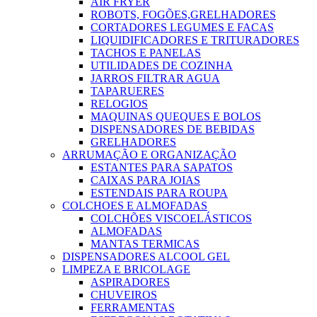
AIR FRYER
ROBOTS, FOGÕES,GRELHADORES
CORTADORES LEGUMES E FACAS
LIQUIDIFICADORES E TRITURADORES
TACHOS E PANELAS
UTILIDADES DE COZINHA
JARROS FILTRAR AGUA
TAPARUERES
RELOGIOS
MAQUINAS QUEQUES E BOLOS
DISPENSADORES DE BEBIDAS
GRELHADORES
ARRUMAÇÃO E ORGANIZAÇÃO
ESTANTES PARA SAPATOS
CAIXAS PARA JOIAS
ESTENDAIS PARA ROUPA
COLCHOES E ALMOFADAS
COLCHÕES VISCOELÁSTICOS
ALMOFADAS
MANTAS TERMICAS
DISPENSADORES ALCOOL GEL
LIMPEZA E BRICOLAGE
ASPIRADORES
CHUVEIROS
FERRAMENTAS