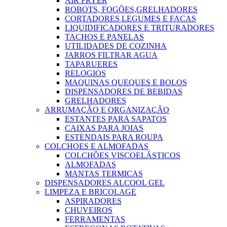
AIR FRYER
ROBOTS, FOGÕES,GRELHADORES
CORTADORES LEGUMES E FACAS
LIQUIDIFICADORES E TRITURADORES
TACHOS E PANELAS
UTILIDADES DE COZINHA
JARROS FILTRAR AGUA
TAPARUERES
RELOGIOS
MAQUINAS QUEQUES E BOLOS
DISPENSADORES DE BEBIDAS
GRELHADORES
ARRUMAÇÃO E ORGANIZAÇÃO
ESTANTES PARA SAPATOS
CAIXAS PARA JOIAS
ESTENDAIS PARA ROUPA
COLCHOES E ALMOFADAS
COLCHÕES VISCOELÁSTICOS
ALMOFADAS
MANTAS TERMICAS
DISPENSADORES ALCOOL GEL
LIMPEZA E BRICOLAGE
ASPIRADORES
CHUVEIROS
FERRAMENTAS