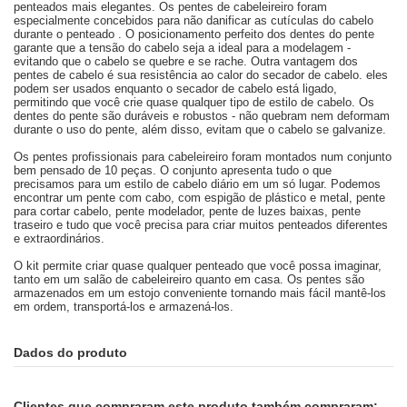
penteados mais elegantes.
Os pentes de cabeleireiro foram
especialmente concebidos para não danificar as cutículas do cabelo
durante o penteado .
O posicionamento perfeito dos dentes do pente
garante que a tensão do cabelo seja a ideal para a modelagem -
evitando que o cabelo se quebre e se rache.
Outra vantagem dos
pentes de cabelo é sua resistência ao calor do secador de cabelo.
eles
podem ser usados ​​enquanto o secador de cabelo está ligado,
permitindo que você crie quase qualquer tipo de estilo de cabelo.
Os
dentes do pente são duráveis ​​e robustos - não quebram nem deformam
durante o uso do pente, além disso, evitam que o cabelo se galvanize.
Os pentes profissionais para cabeleireiro foram montados num conjunto
bem pensado de 10 peças.
O conjunto apresenta tudo o que
precisamos para um estilo de cabelo diário em um só lugar.
Podemos
encontrar um pente com cabo, com espigão de plástico e metal, pente
para cortar cabelo, pente modelador, pente de luzes baixas, pente
traseiro e tudo que você precisa para criar muitos penteados diferentes
e extraordinários.
O kit permite criar quase qualquer penteado que você possa imaginar,
tanto em um salão de cabeleireiro quanto em casa.
Os pentes são
armazenados em um estojo conveniente tornando mais fácil mantê-los
em ordem, transportá-los e armazená-los.
Dados do produto
Clientes que compraram este produto também compraram: