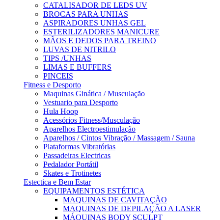
CATALISADOR DE LEDS UV
BROCAS PARA UNHAS
ASPIRADORES UNHAS GEL
ESTERILIZADORES MANICURE
MÃOS E DEDOS PARA TREINO
LUVAS DE NITRILO
TIPS /UNHAS
LIMAS E BUFFERS
PINCEIS
Fitness e Desporto
Maquinas Ginática / Musculação
Vestuario para Desporto
Hula Hoop
Acessórios Fitness/Musculação
Aparelhos Electroestimulação
Aparelhos / Cintos Vibração / Massagem / Sauna
Plataformas Vibratórias
Passadeiras Electricas
Pedalador Portátil
Skates e Trotinetes
Estectica e Bem Estar
EQUIPAMENTOS ESTÉTICA
MAQUINAS DE CAVITAÇÃO
MAQUINAS DE DEPILAÇÃO A LASER
MÁQUINAS BODY SCULPT