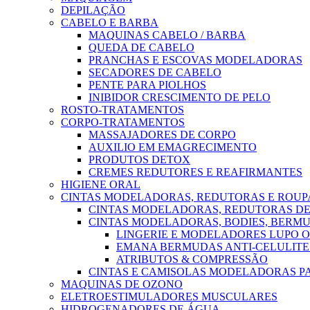
DEPILAÇÃO
CABELO E BARBA
MAQUINAS CABELO / BARBA
QUEDA DE CABELO
PRANCHAS E ESCOVAS MODELADORAS
SECADORES DE CABELO
PENTE PARA PIOLHOS
INIBIDOR CRESCIMENTO DE PELO
ROSTO-TRATAMENTOS
CORPO-TRATAMENTOS
MASSAJADORES DE CORPO
AUXILIO EM EMAGRECIMENTO
PRODUTOS DETOX
CREMES REDUTORES E REAFIRMANTES
HIGIENE ORAL
CINTAS MODELADORAS, REDUTORAS E ROU
CINTAS MODELADORAS, REDUTORAS DE
CINTAS MODELADORAS, BODIES, BERMU
LINGERIE E MODELADORES LUPO 
EMANA BERMUDAS ANTI-CELULITE
ATRIBUTOS & COMPRESSÃO
CINTAS E CAMISOLAS MODELADORAS 
MAQUINAS DE OZONO
ELETROESTIMULADORES MUSCULARES
HIDROGENADORES DE ÁGUA