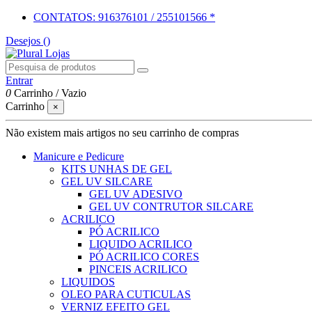
CONTATOS: 916376101 / 255101566 *
Desejos (
)
Entrar
0
Carrinho
/
Vazio
Carrinho
×
Não existem mais artigos no seu carrinho de compras
Manicure e Pedicure
KITS UNHAS DE GEL
GEL UV SILCARE
GEL UV ADESIVO
GEL UV CONTRUTOR SILCARE
ACRILICO
PÓ ACRILICO
LIQUIDO ACRILICO
PÓ ACRILICO CORES
PINCEIS ACRILICO
LIQUIDOS
OLEO PARA CUTICULAS
VERNIZ EFEITO GEL