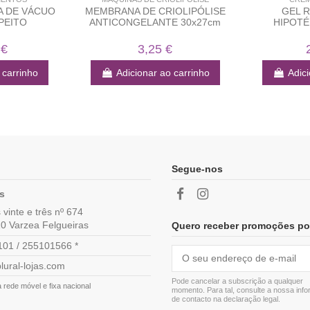
A DE VÁCUO
MEMBRANA DE CRIOLIPÓLISE
GEL 
PEITO
ANTICONGELANTE 30x27cm
HIPOTÉ
 €
3,25 €
 carrinho
Adicionar ao carrinho
Adici
Segue-nos
as
vinte e três nº 674
0 Varzea Felgueiras
Quero receber promoções po
01 / 255101566 *
lural-lojas.com
Pode cancelar a subscrição a qualquer
rede móvel e fixa nacional
momento. Para tal, consulte a nossa inf
de contacto na declaração legal.