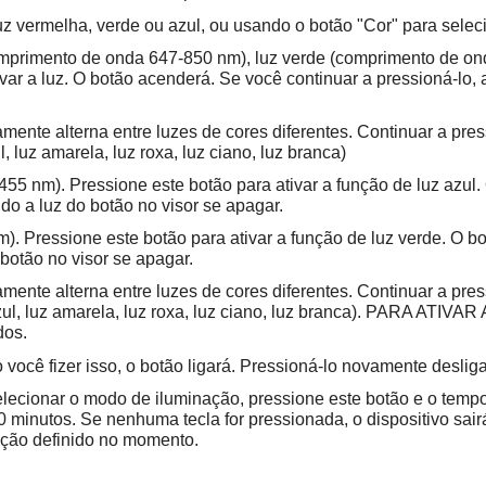
uz vermelha, verde ou azul, ou usando o botão "Cor" para selec
comprimento de onda 647-850 nm), luz verde (comprimento de o
ar a luz. O botão acenderá. Se você continuar a pressioná-lo, 
ente alterna entre luzes de cores diferentes. Continuar a pres
l, luz amarela, luz roxa, luz ciano, luz branca)
455 nm). Pressione este botão para ativar a função de luz azul.
do a luz do botão no visor se apagar.
. Pressione este botão para ativar a função de luz verde. O bo
botão no visor se apagar.
ente alterna entre luzes de cores diferentes. Continuar a pres
 luz azul, luz amarela, luz roxa, luz ciano, luz branca). P
dos.
 você fizer isso, o botão ligará. Pressioná-lo novamente desliga
elecionar o modo de iluminação, pressione este botão e o temp
0 minutos. Se nenhuma tecla for pressionada, o dispositivo sa
ção definido no momento.