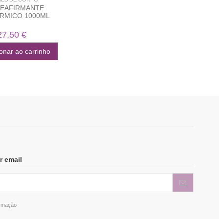
REAFIRMANTE
RMICO 1000ML
27,50 €
onar ao carrinho
r email
ormação