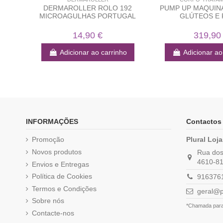
DERMAROLLER ROLO 192
PUMP UP MAQUIN
MICROAGULHAS PORTUGAL
GLÚTEOS E 
14,90 €
319,90
Adicionar ao carrinho
Adicionar ao
INFORMAÇÕES
Contactos
Promoção
Plural Loj
Novos produtos
Rua dos 
4610-81
Envios e Entregas
Política de Cookies
9163761
Termos e Condições
geral@p
Sobre nós
*Chamada para 
Contacte-nos