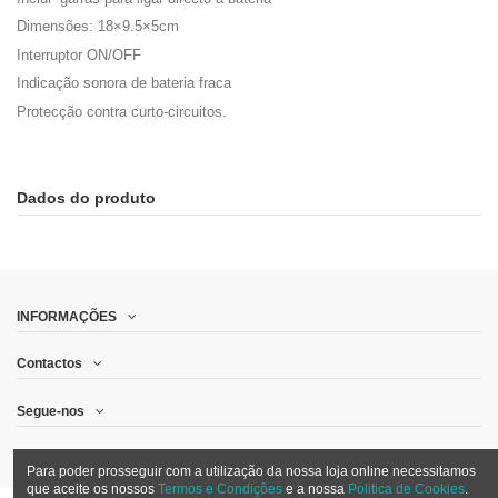
Dimensões: 18×9.5×5cm
Interruptor ON/OFF
Indicação sonora de bateria fraca
Protecção contra curto-circuitos.
Dados do produto
INFORMAÇÕES
Contactos
Segue-nos
Quero receber promoções por email
Para poder prosseguir com a utilização da nossa loja online necessitamos
que aceite os nossos
Termos e Condições
e a nossa
Politica de Cookies
.